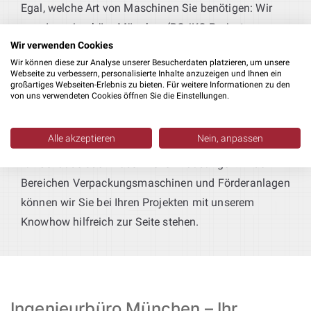
Egal, welche Art von Maschinen Sie benötigen: Wir
vom Ingenieurbüro München (BOJKO Project
Wir verwenden Cookies
Management) freuen uns, Ihnen immer hilfreich zur
Wir können diese zur Analyse unserer Besucherdaten platzieren, um unsere
Seite stehen zu können. So sind wir Ihr
Webseite zu verbessern, personalisierte Inhalte anzuzeigen und Ihnen ein
Geschäftspartner, wenn es um die Konstruktion von
großartiges Webseiten-Erlebnis zu bieten. Für weitere Informationen zu den
von uns verwendeten Cookies öffnen Sie die Einstellungen.
automatisierten Anlagen, Sondermaschinen und
Handlingstechnik geht. Oder auch um Zuführtechnik
Alle akzeptieren
Nein, anpassen
und Montageautomation, sowie
Blechkonstruktionen
für Gehäuse oder Maschineneinhausungen. In den
Bereichen Verpackungsmaschinen und Förderanlagen
können wir Sie bei Ihren Projekten mit unserem
Knowhow hilfreich zur Seite stehen.
Ingenieurbüro München – Ihr