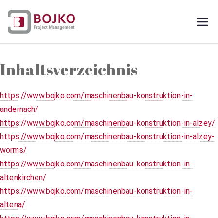
Zum
Inhalt
Ingenieurbüro
Ingenieurdienstleistungen aus einer
springen
Hand
für
Inhaltsverzeichnis
Maschinenbau,
https://www.bojko.com/maschinenbau-konstruktion-in-
Konstruktion
andernach/
https://www.bojko.com/maschinenbau-konstruktion-in-alzey/
und
https://www.bojko.com/maschinenbau-konstruktion-in-alzey-
worms/
Projektmanage
https://www.bojko.com/maschinenbau-konstruktion-in-
altenkirchen/
ment
https://www.bojko.com/maschinenbau-konstruktion-in-
altena/