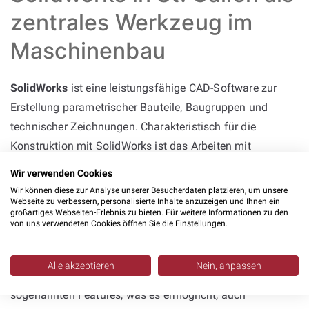
zentrales Werkzeug im
Maschinenbau
SolidWorks
ist eine leistungsfähige CAD-Software zur
Erstellung parametrischer Bauteile, Baugruppen und
technischer Zeichnungen. Charakteristisch für die
Konstruktion mit SolidWorks ist das Arbeiten mit
Beziehungen, die Elemente zueinander in Position setzen,
Wir verwenden Cookies
sowie mit konkreten Bemaßungen zur präzisen Definition
Wir können diese zur Analyse unserer Besucherdaten platzieren, um unsere
Webseite zu verbessern, personalisierte Inhalte anzuzeigen und Ihnen ein
von Geometrien. Die Software kann selbst genutzt
großartiges Webseiten-Erlebnis zu bieten. Für weitere Informationen zu den
werden, oder bei
Solidworks Dienstleistern
ausgelagert
von uns verwendeten Cookies öffnen Sie die Einstellungen.
werden.
Alle akzeptieren
Nein, anpassen
Die Modellierung erfolgt in modularen Schritten,
sogenannten Features, was es ermöglicht, auch