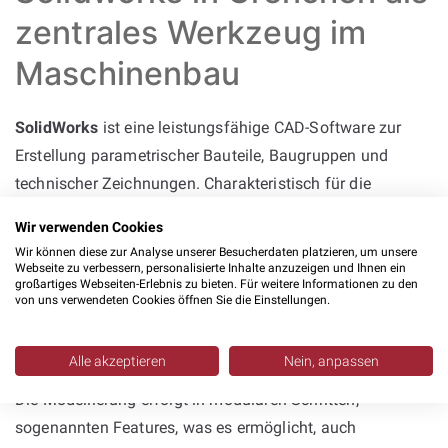
zentrales Werkzeug im
Maschinenbau
SolidWorks
ist eine leistungsfähige CAD-Software zur
Erstellung parametrischer Bauteile, Baugruppen und
technischer Zeichnungen. Charakteristisch für die
Konstruktion mit SolidWorks ist das Arbeiten mit
Wir verwenden Cookies
Beziehungen, die Elemente zueinander in Position setzen,
Wir können diese zur Analyse unserer Besucherdaten platzieren, um unsere
sowie mit konkreten Bemaßungen zur präzisen Definition
Webseite zu verbessern, personalisierte Inhalte anzuzeigen und Ihnen ein
großartiges Webseiten-Erlebnis zu bieten. Für weitere Informationen zu den
von Geometrien. Die Software kann selbst genutzt
von uns verwendeten Cookies öffnen Sie die Einstellungen.
werden, oder bei
Solidworks Dienstleistern
ausgelagert
werden.
Alle akzeptieren
Nein, anpassen
Die Modellierung erfolgt in modularen Schritten,
sogenannten Features, was es ermöglicht, auch