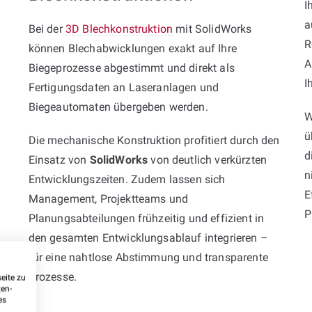
I
a
Bei der
3D Blechkonstruktion
mit SolidWorks
R
können Blechabwicklungen exakt auf Ihre
A
Biegeprozesse abgestimmt und direkt als
I
Fertigungsdaten an Laseranlagen und
Biegeautomaten übergeben werden.
W
ü
Die mechanische Konstruktion profitiert durch den
d
Einsatz von
SolidWorks
von deutlich verkürzten
n
Entwicklungszeiten. Zudem lassen sich
E
Management, Projektteams und
P
Planungsabteilungen frühzeitig und effizient in
den gesamten Entwicklungsablauf integrieren –
für eine nahtlose Abstimmung und transparente
Prozesse.
eite zu
ten-
es