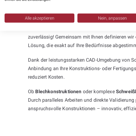
Planung mit SolidWorks – effizient 
Alle akzeptieren
Nein, anpassen
Stehen Sie vor dem Problem, dass interne Ressou
zuverlässig! Gemeinsam mit Ihnen definieren wir
Lösung, die exakt auf Ihre Bedürfnisse abgestimmt
Dank der leistungsstarken CAD-Umgebung von Soli
Anbindung an Ihre Konstruktions- oder Fertigungs
reduziert Kosten.
Ob
Blechkonstruktionen
oder komplexe
Schweiß
Durch paralleles Arbeiten und direkte Validierung
anspruchsvolle Konstruktionen – innovativ, effiz