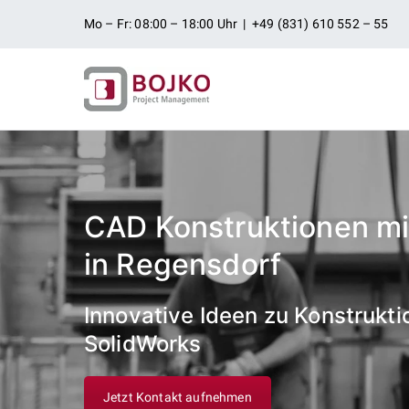
Zum
Mo – Fr: 08:00 – 18:00 Uhr | +49 (831) 610 552 – 55
Inhalt
springen
Ingenieurbü
Ingenieurdienstleistungen aus
Projektman
CAD Konstruktionen mi
in Regensdorf
Innovative Ideen zu Konstrukti
SolidWorks
Jetzt Kontakt aufnehmen