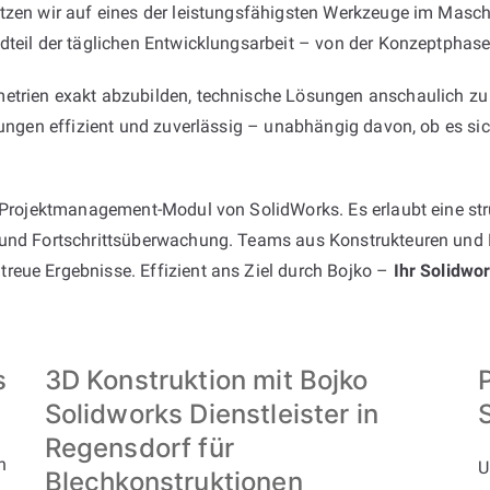
tzen wir auf eines der leistungsfähigsten Werkzeuge im Maschi
dteil der täglichen Entwicklungsarbeit – von der Konzeptphase 
etrien exakt abzubilden, technische Lösungen anschaulich zu 
erungen effizient und zuverlässig – unabhängig davon, ob es s
e Projektmanagement-Modul von SolidWorks. Es erlaubt eine stru
 und Fortschrittsüberwachung. Teams aus Konstrukteuren und E
reue Ergebnisse. Effizient ans Ziel durch Bojko –
Ihr Solidwo
s
3D Konstruktion mit Bojko
Solidworks Dienstleister in
Regensdorf für
n
U
Blechkonstruktionen