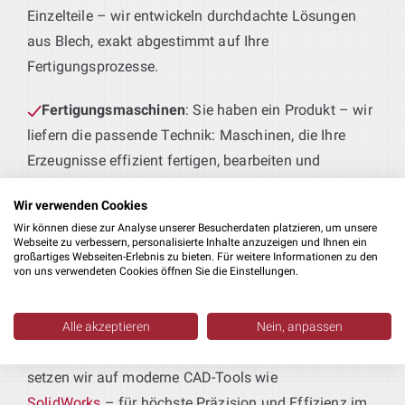
Einzelteile – wir entwickeln durchdachte Lösungen
aus Blech, exakt abgestimmt auf Ihre
Fertigungsprozesse.
Fertigungsmaschinen
: Sie haben ein Produkt – wir
liefern die passende Technik: Maschinen, die Ihre
Erzeugnisse effizient fertigen, bearbeiten und
weiterverarbeiten – präzise abgestimmt auf Ihre
Anlagenplanung
:
Wir verwenden Cookies
Maschinenbau Konstruktion.
Wir können diese zur Analyse unserer Besucherdaten platzieren, um unsere
Wir unterstützen Sie bei der Auswahl passender
Webseite zu verbessern, personalisierte Inhalte anzuzeigen und Ihnen ein
Maschinen und sorgen dafür, dass Ihre
großartiges Webseiten-Erlebnis zu bieten. Für weitere Informationen zu den
von uns verwendeten Cookies öffnen Sie die Einstellungen.
Produktionslinie optimal abgestimmt und
zukunftssicher aufgestellt ist.
Alle akzeptieren
Nein, anpassen
Software
: Für Ihre Maschinenbau Konstruktion
setzen wir auf moderne CAD-Tools wie
SolidWorks
– für höchste Präzision und Effizienz im