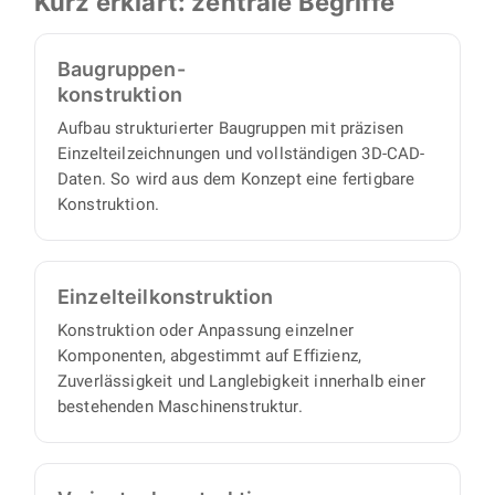
Kurz erklärt: zentrale Begriffe
Blechkonstruktion sowie Stücklisten und
Abstimmungs- und Aufsichtsaufwand auf Ihrer
Zeichnungen, von der ersten Idee bis zu
Seite.
Baugruppen-
fertigungsreifen Unterlagen.
konstruktion
Aufbau strukturierter Baugruppen mit präzisen
Einzelteilzeichnungen und vollständigen 3D-CAD-
Daten. So wird aus dem Konzept eine fertigbare
Konstruktion.
Einzelteil­konstruktion
Konstruktion oder Anpassung einzelner
Komponenten, abgestimmt auf Effizienz,
Zuverlässigkeit und Langlebigkeit innerhalb einer
bestehenden Maschinenstruktur.