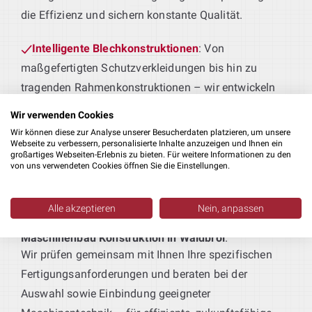
die Effizienz und sichern konstante Qualität.
Intelligente Blechkonstruktionen
: Von
maßgefertigten Schutzverkleidungen bis hin zu
tragenden Rahmenkonstruktionen – wir entwickeln
Blechteile, die perfekt zu Ihren Produktionsprozessen
Wir verwenden Cookies
passen.
Wir können diese zur Analyse unserer Besucherdaten platzieren, um unsere
Webseite zu verbessern, personalisierte Inhalte anzuzeigen und Ihnen ein
großartiges Webseiten-Erlebnis zu bieten. Für weitere Informationen zu den
Maschinen für Ihre Fertigung
: Sie liefern das
von uns verwendeten Cookies öffnen Sie die Einstellungen.
Produkt – wir die passende Technik. Von der
Erstbearbeitung bis zur Weiterverarbeitung realisieren
Alle akzeptieren
Nein, anpassen
wir durchdachte Lösungen als Teil Ihrer
Planung Ihrer Produktionsanlagen
:
Maschinenbau Konstruktion in Waldbröl
.
Wir prüfen gemeinsam mit Ihnen Ihre spezifischen
Fertigungsanforderungen und beraten bei der
Auswahl sowie Einbindung geeigneter