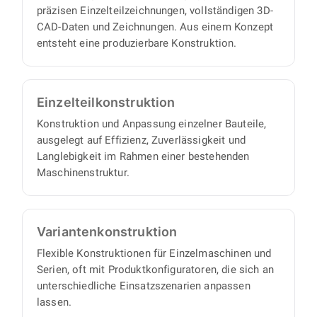
präzisen Einzelteilzeichnungen, vollständigen 3D-
eigenverantwortlich und liefern einen
CAD-Daten und Zeichnungen. Aus einem Konzept
vollständigen Satz an Konstruktionsunterlagen,
entsteht eine produzierbare Konstruktion.
mit minimalem Abstimmungs- und
Aufsichtsaufwand auf Ihrer Seite.
Einzelteil­konstruktion
Konstruktion und Anpassung einzelner Bauteile,
ausgelegt auf Effizienz, Zuverlässigkeit und
Langlebigkeit im Rahmen einer bestehenden
Maschinenstruktur.
Varianten­konstruktion
Flexible Konstruktionen für Einzelmaschinen und
Serien, oft mit Produktkonfiguratoren, die sich an
unterschiedliche Einsatzszenarien anpassen
lassen.