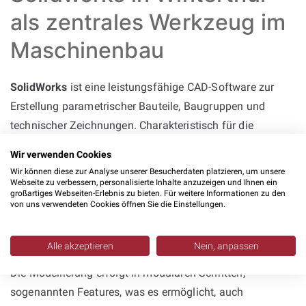
als zentrales Werkzeug im
Maschinenbau
SolidWorks
ist eine leistungsfähige CAD-Software zur
Erstellung parametrischer Bauteile, Baugruppen und
technischer Zeichnungen. Charakteristisch für die
Konstruktion mit SolidWorks ist das Arbeiten mit
Wir verwenden Cookies
Beziehungen, die Elemente zueinander in Position setzen,
Wir können diese zur Analyse unserer Besucherdaten platzieren, um unsere
sowie mit konkreten Bemaßungen zur präzisen Definition
Webseite zu verbessern, personalisierte Inhalte anzuzeigen und Ihnen ein
großartiges Webseiten-Erlebnis zu bieten. Für weitere Informationen zu den
von Geometrien. Die Software kann selbst genutzt
von uns verwendeten Cookies öffnen Sie die Einstellungen.
werden, oder bei
Solidworks Dienstleistern
ausgelagert
werden.
Alle akzeptieren
Nein, anpassen
Die Modellierung erfolgt in modularen Schritten,
sogenannten Features, was es ermöglicht, auch