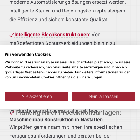
moderne Automatisierungslösungen ersetzt werden.
Intelligente Steuer- und Regelungskonzepte steigern
die Effizienz und sichern konstante Qualität.
Intelligente Blechkonstruktionen
: Von
maßgefertigten Schutzverkleidungen bis hin zu
tragenden Rahmenkonstruktionen – wir entwickeln
Wir verwenden Cookies
Blechteile, die perfekt zu Ihren Produktionsprozessen
Wir können diese zur Analyse unserer Besucherdaten platzieren, um unsere
Webseite zu verbessern, personalisierte Inhalte anzuzeigen und Ihnen ein
passen.
großartiges Webseiten-Erlebnis zu bieten. Für weitere Informationen zu den
von uns verwendeten Cookies öffnen Sie die Einstellungen.
Maschinen für Ihre Fertigung
: Sie liefern das
Produkt – wir die passende Technik. Von der
Alle akzeptieren
Nein, anpassen
Erstbearbeitung bis zur Weiterverarbeitung realisieren
wir durchdachte Lösungen als Teil Ihrer
Planung Ihrer Produktionsanlagen
:
Maschinenbau Konstruktion in Nastätten
.
Wir prüfen gemeinsam mit Ihnen Ihre spezifischen
Fertigungsanforderungen und beraten bei der