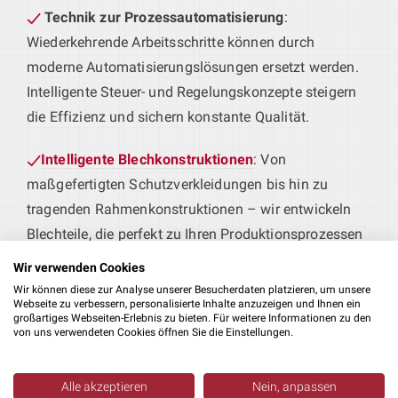
Technik zur Prozessautomatisierung
:
Wiederkehrende Arbeitsschritte können durch
moderne Automatisierungslösungen ersetzt werden.
Intelligente Steuer- und Regelungskonzepte steigern
die Effizienz und sichern konstante Qualität.
Intelligente Blechkonstruktionen
: Von
maßgefertigten Schutzverkleidungen bis hin zu
tragenden Rahmenkonstruktionen – wir entwickeln
Blechteile, die perfekt zu Ihren Produktionsprozessen
passen.
Wir verwenden Cookies
Wir können diese zur Analyse unserer Besucherdaten platzieren, um unsere
Maschinen für Ihre Fertigung
: Sie liefern das
Webseite zu verbessern, personalisierte Inhalte anzuzeigen und Ihnen ein
großartiges Webseiten-Erlebnis zu bieten. Für weitere Informationen zu den
Produkt – wir die passende Technik. Von der
von uns verwendeten Cookies öffnen Sie die Einstellungen.
Erstbearbeitung bis zur Weiterverarbeitung realisieren
wir durchdachte Lösungen als Teil Ihrer
Alle akzeptieren
Nein, anpassen