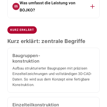
Was umfasst die Leistung von
Branchen: Vakuumtechnik, Lasertechnik,
alle Einzelteile und Baugruppen direkt
eigenverantwortlich und liefern einen
05
Reinraumanwendungen und
BOJKO?
beschaffen oder fertigen lassen.
vollständigen Satz an Konstruktionsunterlagen,
Tieftemperatur-/Kryotechnik. Ergänzend
mit minimalem Abstimmungs- und
Wir decken die gesamte mechanische
konstruieren wir für Sondermaschinenbau,
Aufsichtsaufwand auf Ihrer Seite.
Konstruktion ab: von Baugruppen- und
Automatisierung sowie Förder- und
KURZ ERKLÄRT
Einzelteilkonstruktion über Neu-, Varianten- und
Handhabungstechnik.
Anpassungskonstruktion bis zu
Kurz erklärt: zentrale Begriffe
Blechkonstruktion, Stücklisten und
Zeichnungen, durchgängig von der ersten Idee
Baugruppen-
bis zu fertigungsreifen Unterlagen.
konstruktion
Aufbau strukturierter Baugruppen mit präzisen
Einzelteilzeichnungen und vollständigen 3D-CAD-
Daten. So wird aus dem Konzept eine fertigbare
Konstruktion.
Einzelteil­konstruktion