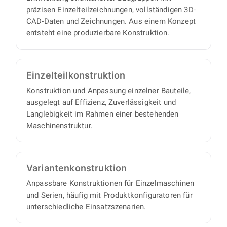
präzisen Einzelteilzeichnungen, vollständigen 3D-
proaktiv und eigenverantwortlich und liefern
CAD-Daten und Zeichnungen. Aus einem Konzept
Ihnen einen vollständigen Satz an
entsteht eine produzierbare Konstruktion.
Konstruktionsunterlagen, mit minimalem
Abstimmungs- und Aufsichtsaufwand auf Ihrer
Seite.
Einzelteil­konstruktion
Konstruktion und Anpassung einzelner Bauteile,
ausgelegt auf Effizienz, Zuverlässigkeit und
Langlebigkeit im Rahmen einer bestehenden
Maschinenstruktur.
Varianten­konstruktion
Anpassbare Konstruktionen für Einzelmaschinen
und Serien, häufig mit Produktkonfiguratoren für
unterschiedliche Einsatzszenarien.