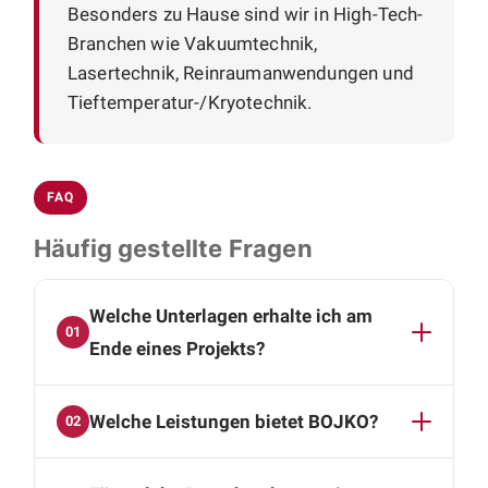
Besonders zu Hause sind wir in High-Tech-
Branchen wie Vakuumtechnik,
Lasertechnik, Reinraumanwendungen und
Tieftemperatur-/Kryotechnik.
FAQ
Häufig gestellte Fragen
Welche Unterlagen erhalte ich am
01
Ende eines Projekts?
Am Projektende liegt Ihnen ein kompletter Satz
Welche Leistungen bietet BOJKO?
02
technischer Unterlagen vor: vollständige 3D-
CAD-Daten, Baugruppen- und
Wir decken die gesamte mechanische
Montagezeichnungen, Einzelteilzeichnungen