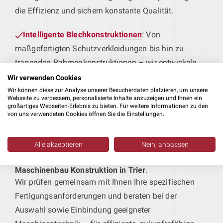
die Effizienz und sichern konstante Qualität.
Intelligente Blechkonstruktionen
: Von
maßgefertigten Schutzverkleidungen bis hin zu
tragenden Rahmenkonstruktionen – wir entwickeln
Blechteile, die perfekt zu Ihren Produktionsprozessen
Wir verwenden Cookies
passen.
Wir können diese zur Analyse unserer Besucherdaten platzieren, um unsere
Webseite zu verbessern, personalisierte Inhalte anzuzeigen und Ihnen ein
großartiges Webseiten-Erlebnis zu bieten. Für weitere Informationen zu den
Maschinen für Ihre Fertigung
: Sie liefern das
von uns verwendeten Cookies öffnen Sie die Einstellungen.
Produkt – wir die passende Technik. Von der
Erstbearbeitung bis zur Weiterverarbeitung realisieren
Alle akzeptieren
Nein, anpassen
wir durchdachte Lösungen als Teil Ihrer
Planung Ihrer Produktionsanlagen
:
Maschinenbau Konstruktion in Trier
.
Wir prüfen gemeinsam mit Ihnen Ihre spezifischen
Fertigungsanforderungen und beraten bei der
Auswahl sowie Einbindung geeigneter