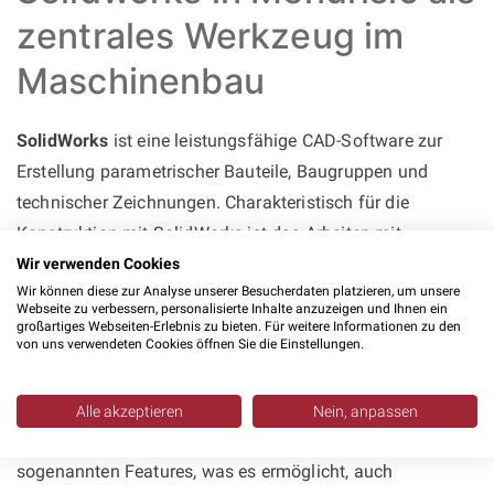
zentrales Werkzeug im
Maschinenbau
SolidWorks
ist eine leistungsfähige CAD-Software zur
Erstellung parametrischer Bauteile, Baugruppen und
technischer Zeichnungen. Charakteristisch für die
Konstruktion mit SolidWorks ist das Arbeiten mit
Beziehungen, die Elemente zueinander in Position setzen,
Wir verwenden Cookies
Wir können diese zur Analyse unserer Besucherdaten platzieren, um unsere
sowie mit konkreten Bemaßungen zur präzisen Definition
Webseite zu verbessern, personalisierte Inhalte anzuzeigen und Ihnen ein
von Geometrien. Die Software kann selbst genutzt
großartiges Webseiten-Erlebnis zu bieten. Für weitere Informationen zu den
von uns verwendeten Cookies öffnen Sie die Einstellungen.
werden, oder bei
Solidworks Dienstleistern
ausgelagert
werden.
Alle akzeptieren
Nein, anpassen
Die Modellierung erfolgt in modularen Schritten,
sogenannten Features, was es ermöglicht, auch