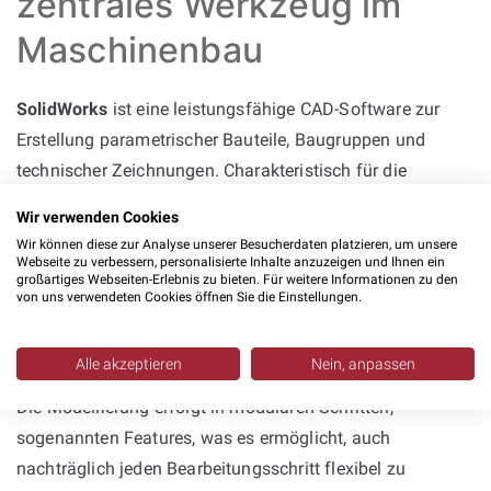
zentrales Werkzeug im
Maschinenbau
SolidWorks
ist eine leistungsfähige CAD-Software zur
Erstellung parametrischer Bauteile, Baugruppen und
technischer Zeichnungen. Charakteristisch für die
Konstruktion mit SolidWorks ist das Arbeiten mit
Wir verwenden Cookies
Beziehungen, die Elemente zueinander in Position setzen,
Wir können diese zur Analyse unserer Besucherdaten platzieren, um unsere
sowie mit konkreten Bemaßungen zur präzisen Definition
Webseite zu verbessern, personalisierte Inhalte anzuzeigen und Ihnen ein
großartiges Webseiten-Erlebnis zu bieten. Für weitere Informationen zu den
von Geometrien. Die Software kann selbst genutzt
von uns verwendeten Cookies öffnen Sie die Einstellungen.
werden, oder bei
Solidworks Dienstleistern
ausgelagert
werden.
Alle akzeptieren
Nein, anpassen
Die Modellierung erfolgt in modularen Schritten,
sogenannten Features, was es ermöglicht, auch
nachträglich jeden Bearbeitungsschritt flexibel zu