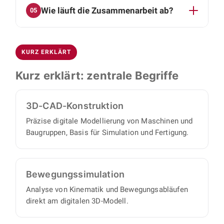
Stücklisten. Bewegungs- und
Wie läuft die Zusammenarbeit ab?
05
sichern Funktion und Belastbarkeit ab. So
Belastungssimulationen sichern Funktion und
lassen sich Schwachstellen früh beheben und
Fertigbarkeit früh ab.
Ja. Über Remote-Zugriff bleiben Sie jederzeit
teure physische Prototypen reduzieren.
auf dem aktuellen Stand. Wir arbeiten remote
KURZ ERKLÄRT
und vor Ort nach Rücksprache und setzen Ihr
Projekt proaktiv und eigenverantwortlich um,
Kurz erklärt: zentrale Begriffe
ohne dass Sie einen eigenen Projektmanager
brauchen.
3D-CAD-Konstruktion
Präzise digitale Modellierung von Maschinen und
Baugruppen, Basis für Simulation und Fertigung.
Bewegungs­simulation
Analyse von Kinematik und Bewegungsabläufen
direkt am digitalen 3D-Modell.