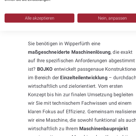
Professionelle
Alle akzeptieren
Nein, anpassen
Neukonstruktion:
Sie benötigen in Wipperfürth eine
maßgeschneiderte Maschinenlösung
, die exakt
auf Ihre spezifischen Anforderungen abgestimmt
ist?
BOJKO
entwickelt passgenaue Konstruktione
im Bereich der
Einzelteilentwicklung
– durchdach
wirtschaftlich und zielorientiert. Vom ersten
Konzept bis hin zur finalen Umsetzung begleiten
wir Sie mit technischem Fachwissen und einem
klaren Fokus auf Effizienz. Gemeinsam realisiere
wir eine Maschine, die sowohl funktional als auc
wirtschaftlich zu Ihrem
Maschinenbauprojekt