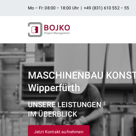
Zum
Mo – Fr: 08:00 – 18:00 Uhr | +49 (831) 610 552 – 55
Inhalt
springen
Ingenieurbü
Ingenieurdienstleistungen aus
Projektman
MASCHINENBAU KONS
Wipperfürth
UNSERE LEISTUNGEN
IM ÜBERBLICK
Jetzt Kontakt aufnehmen