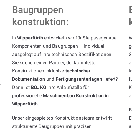
Baugruppen
konstruktion:
In
Wipperfürth
entwickeln wir für Sie passgenaue
W
Komponenten und Baugruppen – individuell
g
ausgelegt auf Ihre technischen Spezifikationen.
S
Sie suchen einen Partner, der komplette
a
Konstruktionen inklusive
technischer
l
Dokumentation
und
Fertigungsunterlagen
liefert?
f
k
.
Dann ist
BOJKO
Ihre Anlaufstelle für
K
professionelle
Maschinenbau Konstruktion in
a
Wipperfürth
.
B
Unser eingespieltes Konstruktionsteam entwirft
E
strukturierte Baugruppen mit präzisen
a