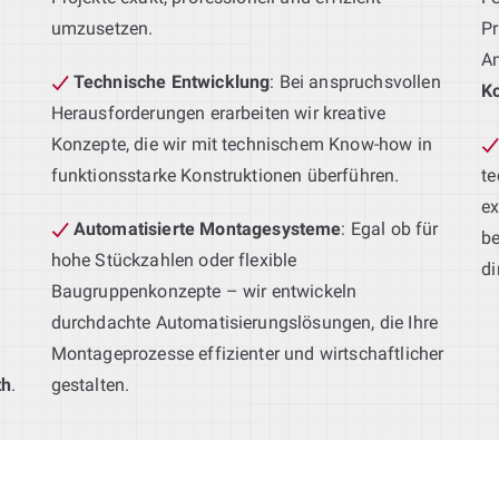
umzusetzen.
Pr
A
Technische Entwicklung
: Bei anspruchsvollen
Ko
Herausforderungen erarbeiten wir kreative
Konzepte, die wir mit technischem Know-how in
funktionsstarke Konstruktionen überführen.
t
ex
Automatisierte Montagesysteme
: Egal ob für
be
s
hohe Stückzahlen oder flexible
di
Baugruppenkonzepte – wir entwickeln
durchdachte Automatisierungslösungen, die Ihre
Montageprozesse effizienter und wirtschaftlicher
th
.
gestalten.