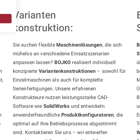
Varianten
konstruktion:
Sie suchen flexible
Maschinenlösungen
, die sich
B
mühelos an verschiedene Einsatzszenarien
S
anpassen lassen?
BOJKO
realisiert individuell
ü
n
konzipierte
Variantenkonstruktionen
– sowohl für
b
t,
Einzelmaschinen als auch für komplette
M
Serienfertigungen. Unsere erfahrenen
Ü
Konstrukteure nutzen leistungsstarke CAD-
B
Software wie
SolidWorks
und entwickeln
u
n
anwenderfreundliche
Produktkonfiguratoren
, die
E
h
optimal auf Ihre Betriebsprozesse abgestimmt
T
sind. Kontaktieren Sie uns – wir entwerfen
W