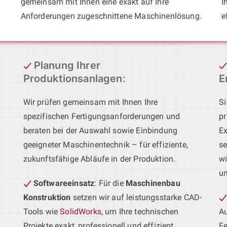
gemeinsam mit Ihnen eine exakt auf Ihre
I
Anforderungen zugeschnittene Maschinenlösung.
e
Planung Ihrer
Produktionsanlagen
:
E
Wir prüfen gemeinsam mit Ihnen Ihre
Si
spezifischen Fertigungsanforderungen und
pr
beraten bei der Auswahl sowie Einbindung
Ex
geeigneter Maschinentechnik – für effiziente,
se
zukunftsfähige Abläufe in der Produktion.
wi
u
Softwareeinsatz
: Für die
Maschinenbau
Konstruktion
setzen wir auf leistungsstarke CAD-
Tools wie
SolidWorks
, um Ihre technischen
Au
Projekte exakt, professionell und effizient
Fe