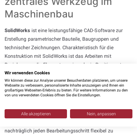
zentrales Werkzeug im
Maschinenbau
SolidWorks
ist eine leistungsfähige CAD-Software zur
Erstellung parametrischer Bauteile, Baugruppen und
technischer Zeichnungen. Charakteristisch für die
Konstruktion mit SolidWorks ist das Arbeiten mit
Beziehungen, die Elemente zueinander in Position setzen,
sowie mit konkreten Bemaßungen zur präzisen Definition
Wir verwenden Cookies
Wir können diese zur Analyse unserer Besucherdaten platzieren, um unsere
von Geometrien. Die Software kann selbst genutzt
Webseite zu verbessern, personalisierte Inhalte anzuzeigen und Ihnen ein
werden, oder bei
Solidworks Dienstleistern
ausgelagert
großartiges Webseiten-Erlebnis zu bieten. Für weitere Informationen zu den
von uns verwendeten Cookies öffnen Sie die Einstellungen.
werden.
Die Modellierung erfolgt in modularen Schritten,
Alle akzeptieren
Nein, anpassen
sogenannten Features, was es ermöglicht, auch
nachträglich jeden Bearbeitungsschritt flexibel zu