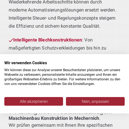
Wiederkehrende Arbeitsschritte können durch
moderne Automatisierungslösungen ersetzt werden.
Intelligente Steuer- und Regelungskonzepte steigern
die Effizienz und sichern konstante Qualität.
Intelligente Blechkonstruktionen
: Von
maßgefertigten Schutzverkleidungen bis hin zu
tragenden Rahmenkonstruktionen – wir entwickeln
Wir verwenden Cookies
Blechteile, die perfekt zu Ihren Produktionsprozessen
Wir können diese zur Analyse unserer Besucherdaten platzieren, um unsere
passen.
Webseite zu verbessern, personalisierte Inhalte anzuzeigen und Ihnen ein
großartiges Webseiten-Erlebnis zu bieten. Für weitere Informationen zu den
von uns verwendeten Cookies öffnen Sie die Einstellungen.
Maschinen für Ihre Fertigung
: Sie liefern das
Produkt – wir die passende Technik. Von der
Alle akzeptieren
Nein, anpassen
Erstbearbeitung bis zur Weiterverarbeitung realisieren
wir durchdachte Lösungen als Teil Ihrer
Planung Ihrer Produktionsanlagen
:
Maschinenbau Konstruktion in Mechernich
.
Wir prüfen gemeinsam mit Ihnen Ihre spezifischen