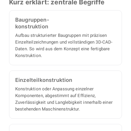
Kurz erklärt: zentrale Begriffe
Blechkonstruktion sowie Stücklisten und
Zeichnungen, von der ersten Idee bis zu
Baugruppen-
fertigungsreifen Unterlagen.
konstruktion
Aufbau strukturierter Baugruppen mit präzisen
Einzelteilzeichnungen und vollständigen 3D-CAD-
Daten. So wird aus dem Konzept eine fertigbare
Konstruktion.
Einzelteil­konstruktion
Konstruktion oder Anpassung einzelner
Komponenten, abgestimmt auf Effizienz,
Zuverlässigkeit und Langlebigkeit innerhalb einer
bestehenden Maschinenstruktur.