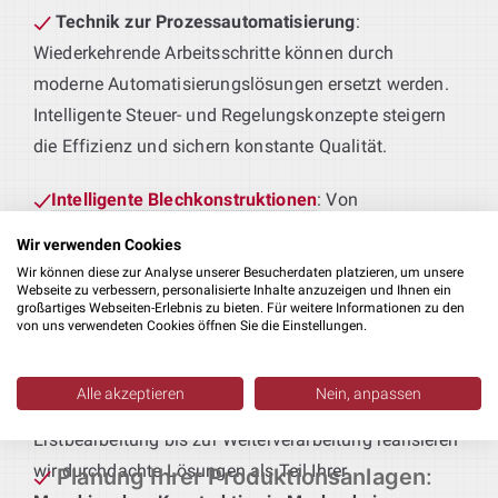
Technik zur Prozessautomatisierung
:
Wiederkehrende Arbeitsschritte können durch
moderne Automatisierungslösungen ersetzt werden.
Intelligente Steuer- und Regelungskonzepte steigern
die Effizienz und sichern konstante Qualität.
Intelligente Blechkonstruktionen
: Von
maßgefertigten Schutzverkleidungen bis hin zu
Wir verwenden Cookies
tragenden Rahmenkonstruktionen – wir entwickeln
Wir können diese zur Analyse unserer Besucherdaten platzieren, um unsere
Blechteile, die perfekt zu Ihren Produktionsprozessen
Webseite zu verbessern, personalisierte Inhalte anzuzeigen und Ihnen ein
großartiges Webseiten-Erlebnis zu bieten. Für weitere Informationen zu den
passen.
von uns verwendeten Cookies öffnen Sie die Einstellungen.
Maschinen für Ihre Fertigung
: Sie liefern das
Alle akzeptieren
Nein, anpassen
Produkt – wir die passende Technik. Von der
Erstbearbeitung bis zur Weiterverarbeitung realisieren
wir durchdachte Lösungen als Teil Ihrer
Planung Ihrer Produktionsanlagen
: