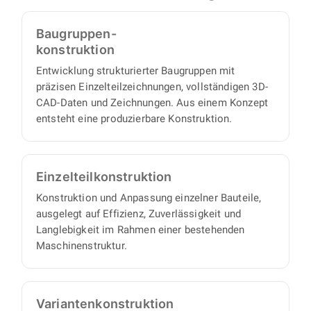
Blechkonstruktion, Stücklisten und
Zeichnungen, durchgängig von der ersten Idee
Baugruppen-
bis zu fertigungsreifen Unterlagen.
konstruktion
Entwicklung strukturierter Baugruppen mit
präzisen Einzelteilzeichnungen, vollständigen 3D-
CAD-Daten und Zeichnungen. Aus einem Konzept
entsteht eine produzierbare Konstruktion.
Einzelteil­konstruktion
Konstruktion und Anpassung einzelner Bauteile,
ausgelegt auf Effizienz, Zuverlässigkeit und
Langlebigkeit im Rahmen einer bestehenden
Maschinenstruktur.
Varianten­konstruktion