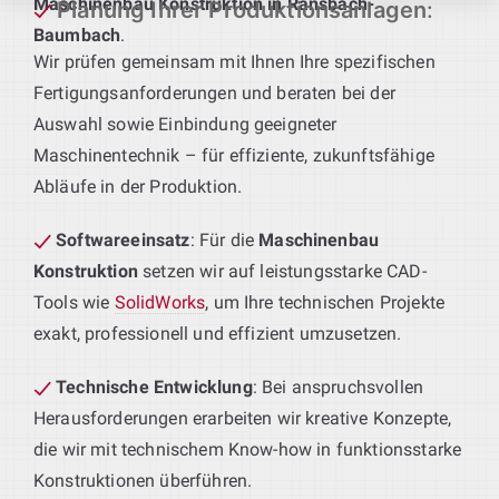
Maschinenbau Konstruktion in Ransbach-
Planung Ihrer Produktionsanlagen
:
Baumbach
.
Wir prüfen gemeinsam mit Ihnen Ihre spezifischen
Fertigungsanforderungen und beraten bei der
Auswahl sowie Einbindung geeigneter
Maschinentechnik – für effiziente, zukunftsfähige
Abläufe in der Produktion.
Softwareeinsatz
: Für die
Maschinenbau
Konstruktion
setzen wir auf leistungsstarke CAD-
Tools wie
SolidWorks
, um Ihre technischen Projekte
exakt, professionell und effizient umzusetzen.
Technische Entwicklung
: Bei anspruchsvollen
Herausforderungen erarbeiten wir kreative Konzepte,
die wir mit technischem Know-how in funktionsstarke
Konstruktionen überführen.