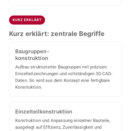
und Zusammenarbeit zueinander passen. Im
Handhabungstechnik.
Wir arbeiten mit SolidWorks und Autodesk
zweiten Termin besprechen wir die technischen
Inventor. Als Ergebnis erhalten Sie vollständige
Details Ihres konkreten Projekts. Danach
KURZ ERKLÄRT
3D-CAD-Daten, Baugruppen- und
übernimmt BOJKO die Umsetzung vollständig:
Montagezeichnungen, Einzelteilzeichnungen
Einen eigenen Projektmanager brauchen Sie
Kurz erklärt: zentrale Begriffe
sowie strukturierte Stücklisten, mit denen sich
nicht, denn wir arbeiten proaktiv und
alle Einzelteile und Baugruppen beschaffen
eigenverantwortlich und liefern einen
Baugruppen-
oder fertigen lassen.
vollständigen Satz an Konstruktionsunterlagen,
konstruktion
mit minimalem Abstimmungs- und
Aufbau strukturierter Baugruppen mit präzisen
Aufsichtsaufwand auf Ihrer Seite.
Einzelteilzeichnungen und vollständigen 3D-CAD-
Daten. So wird aus dem Konzept eine fertigbare
Konstruktion.
Einzelteil­konstruktion
Konstruktion und Anpassung einzelner Bauteile,
ausgelegt auf Effizienz, Zuverlässigkeit und