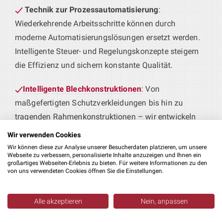
Technik zur Prozessautomatisierung
:
Wiederkehrende Arbeitsschritte können durch
moderne Automatisierungslösungen ersetzt werden.
Intelligente Steuer- und Regelungskonzepte steigern
die Effizienz und sichern konstante Qualität.
Intelligente Blechkonstruktionen
: Von
maßgefertigten Schutzverkleidungen bis hin zu
tragenden Rahmenkonstruktionen – wir entwickeln
Blechteile, die perfekt zu Ihren Produktionsprozessen
Wir verwenden Cookies
passen.
Wir können diese zur Analyse unserer Besucherdaten platzieren, um unsere
Webseite zu verbessern, personalisierte Inhalte anzuzeigen und Ihnen ein
großartiges Webseiten-Erlebnis zu bieten. Für weitere Informationen zu den
Maschinen für Ihre Fertigung
: Sie liefern das
von uns verwendeten Cookies öffnen Sie die Einstellungen.
Produkt – wir die passende Technik. Von der
Erstbearbeitung bis zur Weiterverarbeitung realisieren
Alle akzeptieren
Nein, anpassen
wir durchdachte Lösungen als Teil Ihrer