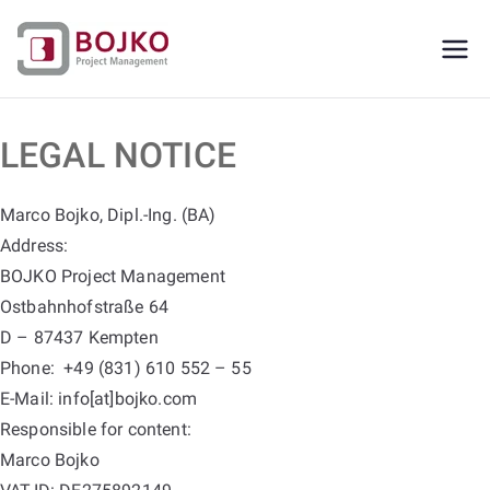
Skip
to
Ingenieurbüro
Ingenieurdienstleistungen aus einer
content
Hand
für
LEGAL NOTICE
Maschinenbau,
Marco Bojko, Dipl.-Ing. (BA)
Konstruktion
Address:
BOJKO Project Management
und
Ostbahnhofstraße 64
D – 87437 Kempten
Projektmanage
Phone: +49 (831) 610 552 – 55
E-Mail: info[at]bojko.com
ment
Responsible for content:
Marco Bojko