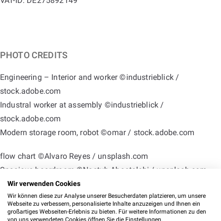
VAT-ID: DE275892149
PHOTO CREDITS
Engineering – Interior and worker ©industrieblick /
stock.adobe.com
Industral worker at assembly ©industrieblick /
stock.adobe.com
Modern storage room, robot ©omar / stock.adobe.com
flow chart ©Alvaro Reyes / unsplash.com
Spacious boardroom ©Nastuh Abootalebi / unsplash.com
Spacious boardroom 2 ©Nastuh Abootalebi / unsplash.com
Wir verwenden Cookies
Wir können diese zur Analyse unserer Besucherdaten platzieren, um unsere
Office hallway ©Nastuh Abootalebi / unsplash.com
Webseite zu verbessern, personalisierte Inhalte anzuzeigen und Ihnen ein
Office hallway 2 ©Nastuh Abootalebi / unsplash.com
großartiges Webseiten-Erlebnis zu bieten. Für weitere Informationen zu den
von uns verwendeten Cookies öffnen Sie die Einstellungen.