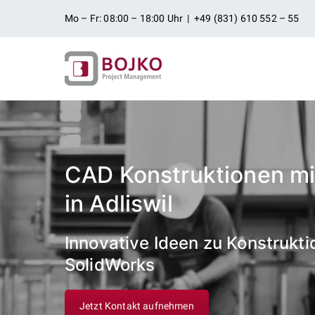
Zum
Mo – Fr: 08:00 – 18:00 Uhr | +49 (831) 610 552 – 55
Inhalt
springen
Ingenieurbü
Ingenieurdienstleistungen aus
Projektman
CAD Konstruktionen mi
in Adliswil
Innovative Ideen zu Konstrukti
SolidWorks
Jetzt Kontakt aufnehmen