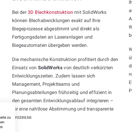
I
a
Bei der
3D Blechkonstruktion
mit SolidWorks
A
können Blechabwicklungen exakt auf Ihre
W
Biegeprozesse abgestimmt und direkt als
b
Fertigungsdaten an Laseranlagen und
Biegeautomaten übergeben werden.
W
ü
Die mechanische Konstruktion profitiert durch den
d
Einsatz von
SolidWorks
von deutlich verkürzten
n
Entwicklungszeiten. Zudem lassen sich
E
Management, Projektteams und
P
Planungsabteilungen frühzeitig und effizient in
den gesamten Entwicklungsablauf integrieren –
für eine nahtlose Abstimmung und transparente
Prozesse.
eite zu
ten-
es