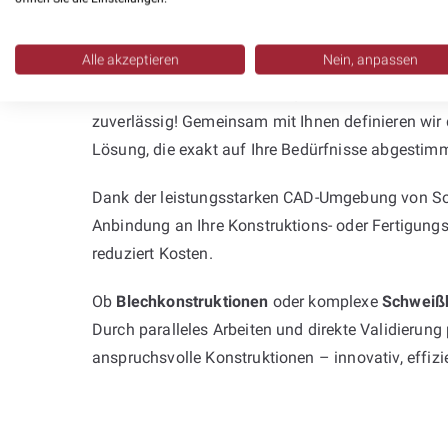
Planung mit SolidWorks – effizient 
Alle akzeptieren
Nein, anpassen
Stehen Sie vor dem Problem, dass interne Ressou
zuverlässig! Gemeinsam mit Ihnen definieren wir
Lösung, die exakt auf Ihre Bedürfnisse abgestimmt
Dank der leistungsstarken CAD-Umgebung von Soli
Anbindung an Ihre Konstruktions- oder Fertigungs
reduziert Kosten.
Ob
Blechkonstruktionen
oder komplexe
Schweiß
Durch paralleles Arbeiten und direkte Validierung
anspruchsvolle Konstruktionen – innovativ, effiz