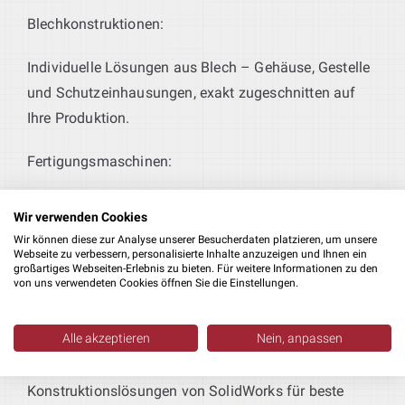
Blechkonstruktionen:
Individuelle Lösungen aus Blech – Gehäuse, Gestelle
und Schutzeinhausungen, exakt zugeschnitten auf
Ihre Produktion.
Fertigungsmaschinen:
Passgenaue Maschinen zur Herstellung, Bearbeitung
Anlagenplanung:
Wir verwenden Cookies
und Verarbeitung Ihrer Produkte.
Wir können diese zur Analyse unserer Besucherdaten platzieren, um unsere
Wir begleiten Sie umfassend bei der Auswahl
Webseite zu verbessern, personalisierte Inhalte anzuzeigen und Ihnen ein
großartiges Webseiten-Erlebnis zu bieten. Für weitere Informationen zu den
geeigneter Maschinen für Ihren Produktionsprozess.
von uns verwendeten Cookies öffnen Sie die Einstellungen.
Software:
Alle akzeptieren
Nein, anpassen
Wir arbeiten mit professionellen
Konstruktionslösungen von SolidWorks für beste