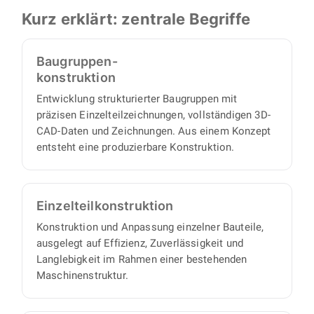
Montagezeichnungen, Einzelteilzeichnungen
Umsetzung vollständig: Sie benötigen keinen
Kurz erklärt: zentrale Begriffe
und strukturierte Stücklisten. Damit können Sie
eigenen Projektmanager, denn wir arbeiten
alle Einzelteile und Baugruppen direkt
proaktiv und eigenverantwortlich und liefern
Baugruppen-
beschaffen oder fertigen lassen.
Ihnen einen vollständigen Satz an
konstruktion
Konstruktionsunterlagen, mit minimalem
Entwicklung strukturierter Baugruppen mit
Abstimmungs- und Aufsichtsaufwand auf Ihrer
präzisen Einzelteilzeichnungen, vollständigen 3D-
Seite.
CAD-Daten und Zeichnungen. Aus einem Konzept
entsteht eine produzierbare Konstruktion.
Einzelteil­konstruktion
Konstruktion und Anpassung einzelner Bauteile,
ausgelegt auf Effizienz, Zuverlässigkeit und
Langlebigkeit im Rahmen einer bestehenden
Maschinenstruktur.