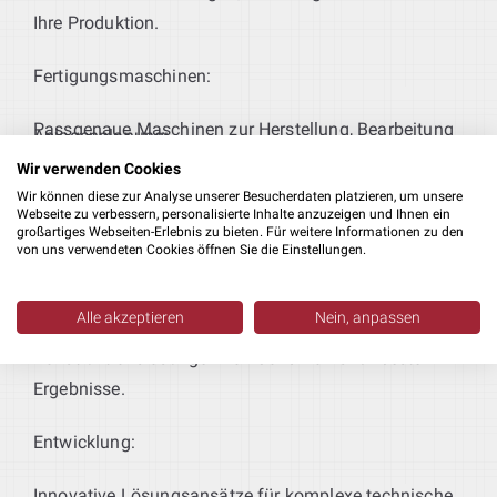
Ihre Produktion.
Fertigungsmaschinen:
Passgenaue Maschinen zur Herstellung, Bearbeitung
Anlagenplanung:
und Verarbeitung Ihrer Produkte.
Wir verwenden Cookies
Wir begleiten Sie umfassend bei der Auswahl
Wir können diese zur Analyse unserer Besucherdaten platzieren, um unsere
Webseite zu verbessern, personalisierte Inhalte anzuzeigen und Ihnen ein
geeigneter Maschinen für Ihren Produktionsprozess.
großartiges Webseiten-Erlebnis zu bieten. Für weitere Informationen zu den
von uns verwendeten Cookies öffnen Sie die Einstellungen.
Software:
Alle akzeptieren
Nein, anpassen
Wir arbeiten mit professionellen
Konstruktionslösungen von SolidWorks für beste
Ergebnisse.
Entwicklung:
Innovative Lösungsansätze für komplexe technische