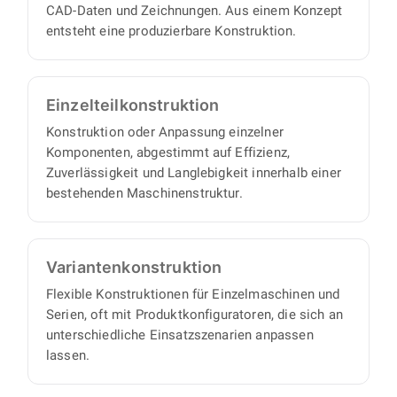
CAD-Daten und Zeichnungen. Aus einem Konzept
vollständigen Satz an Konstruktionsunterlagen,
entsteht eine produzierbare Konstruktion.
mit minimalem Abstimmungs- und
Aufsichtsaufwand auf Ihrer Seite.
Einzelteil­konstruktion
Konstruktion oder Anpassung einzelner
Komponenten, abgestimmt auf Effizienz,
Zuverlässigkeit und Langlebigkeit innerhalb einer
bestehenden Maschinenstruktur.
Varianten­konstruktion
Flexible Konstruktionen für Einzelmaschinen und
Serien, oft mit Produktkonfiguratoren, die sich an
unterschiedliche Einsatzszenarien anpassen
lassen.