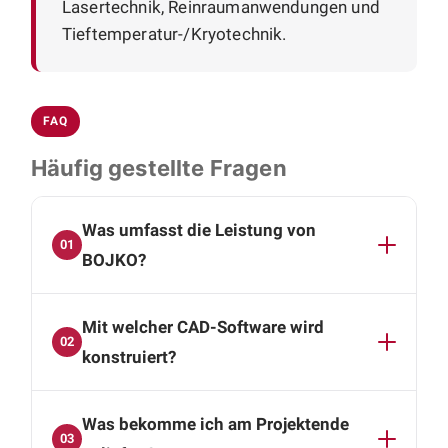
Lasertechnik, Reinraumanwendungen und
Tieftemperatur-/Kryotechnik.
FAQ
Häufig gestellte Fragen
Was umfasst die Leistung von
01
BOJKO?
BOJKO übernimmt die komplette mechanische
Mit welcher CAD-Software wird
Konstruktion: Baugruppen- und
02
Einzelteilkonstruktion, Neu- und
konstruiert?
Variantenkonstruktion, Anpassungs- und
Die Konstruktion erfolgt mit SolidWorks und
Blechkonstruktion sowie Stücklisten und
Was bekomme ich am Projektende
Autodesk Inventor. Sie erhalten vollständige 3D-
Zeichnungen, von der ersten Idee bis zu
03