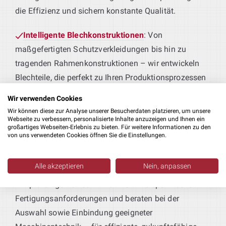
die Effizienz und sichern konstante Qualität.
Intelligente Blechkonstruktionen
: Von
maßgefertigten Schutzverkleidungen bis hin zu
tragenden Rahmenkonstruktionen – wir entwickeln
Blechteile, die perfekt zu Ihren Produktionsprozessen
passen.
Wir verwenden Cookies
Wir können diese zur Analyse unserer Besucherdaten platzieren, um unsere
Maschinen für Ihre Fertigung
: Sie liefern das
Webseite zu verbessern, personalisierte Inhalte anzuzeigen und Ihnen ein
großartiges Webseiten-Erlebnis zu bieten. Für weitere Informationen zu den
Produkt – wir die passende Technik. Von der
von uns verwendeten Cookies öffnen Sie die Einstellungen.
Erstbearbeitung bis zur Weiterverarbeitung realisieren
wir durchdachte Lösungen als Teil Ihrer
Planung Ihrer Produktionsanlagen
:
Alle akzeptieren
Nein, anpassen
Maschinenbau Konstruktion in Lippstadt
.
Wir prüfen gemeinsam mit Ihnen Ihre spezifischen
Fertigungsanforderungen und beraten bei der
Auswahl sowie Einbindung geeigneter