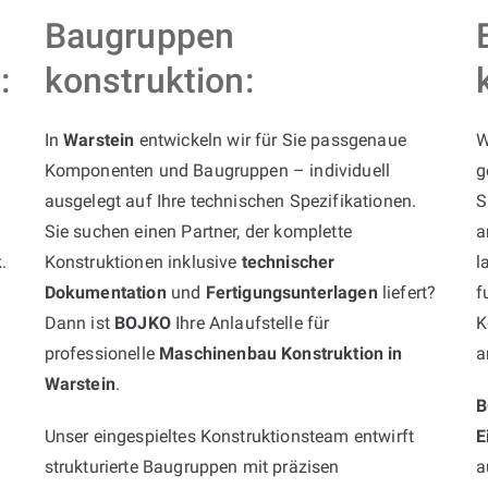
Baugruppen
:
konstruktion:
In
Warstein
entwickeln wir für Sie passgenaue
W
Komponenten und Baugruppen – individuell
g
ausgelegt auf Ihre technischen Spezifikationen.
S
Sie suchen einen Partner, der komplette
a
k
.
Konstruktionen inklusive
technischer
l
Dokumentation
und
Fertigungsunterlagen
liefert?
f
Dann ist
BOJKO
Ihre Anlaufstelle für
K
professionelle
Maschinenbau Konstruktion in
a
Warstein
.
B
Unser eingespieltes Konstruktionsteam entwirft
E
strukturierte Baugruppen mit präzisen
a