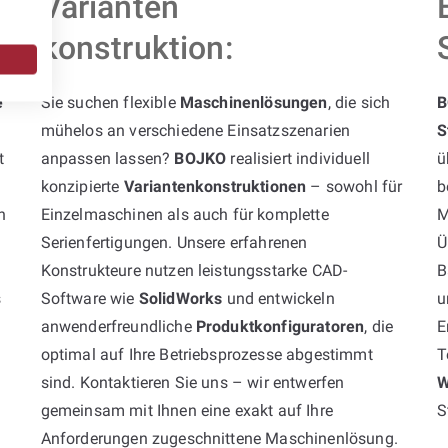
Varianten
konstruktion:
e
Sie suchen flexible
Maschinenlösungen
, die sich
B
mühelos an verschiedene Einsatzszenarien
S
t
anpassen lassen?
BOJKO
realisiert individuell
ü
konzipierte
Variantenkonstruktionen
– sowohl für
b
h
Einzelmaschinen als auch für komplette
M
Serienfertigungen. Unsere erfahrenen
Ü
Konstrukteure nutzen leistungsstarke CAD-
B
s
Software wie
SolidWorks
und entwickeln
u
anwenderfreundliche
Produktkonfiguratoren
, die
E
optimal auf Ihre Betriebsprozesse abgestimmt
T
sind. Kontaktieren Sie uns – wir entwerfen
W
gemeinsam mit Ihnen eine exakt auf Ihre
S
Anforderungen zugeschnittene Maschinenlösung.