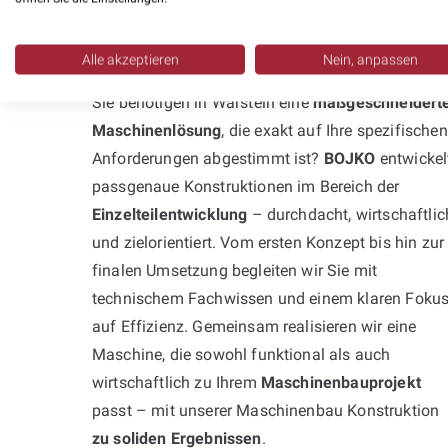
Professionelle
Neukonstruktion:
Alle akzeptieren
Nein, anpassen
Sie benötigen in Warstein eine
maßgeschneidert
Maschinenlösung
, die exakt auf Ihre spezifischen
Anforderungen abgestimmt ist?
BOJKO
entwickel
passgenaue Konstruktionen im Bereich der
Einzelteilentwicklung
– durchdacht, wirtschaftlic
und zielorientiert. Vom ersten Konzept bis hin zur
finalen Umsetzung begleiten wir Sie mit
technischem Fachwissen und einem klaren Foku
auf Effizienz. Gemeinsam realisieren wir eine
Maschine, die sowohl funktional als auch
wirtschaftlich zu Ihrem
Maschinenbauprojekt
passt – mit unserer Maschinenbau Konstruktion
zu soliden Ergebnissen
.