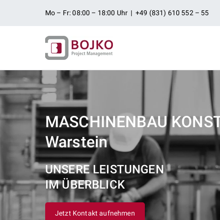
Zum
Mo – Fr: 08:00 – 18:00 Uhr | +49 (831) 610 552 – 55
Inhalt
springen
Ingenieurbü
Ingenieurdienstleistungen aus
Projektman
MASCHINENBAU KONS
Warstein
UNSERE LEISTUNGEN
IM ÜBERBLICK
Jetzt Kontakt aufnehmen