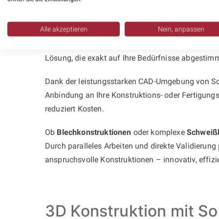
Planung mit SolidWorks – effizient 
Alle akzeptieren
Nein, anpassen
Stehen Sie vor dem Problem, dass interne Ressou
zuverlässig! Gemeinsam mit Ihnen definieren wir
Lösung, die exakt auf Ihre Bedürfnisse abgestimmt
Dank der leistungsstarken CAD-Umgebung von Soli
Anbindung an Ihre Konstruktions- oder Fertigungs
reduziert Kosten.
Ob
Blechkonstruktionen
oder komplexe
Schweiß
Durch paralleles Arbeiten und direkte Validierung
anspruchsvolle Konstruktionen – innovativ, effiz
3D Konstruktion mit So