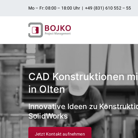
Zum
Mo – Fr: 08:00 – 18:00 Uhr | +49 (831) 610 552 – 55
Inhalt
springen
Ingenieurbü
Ingenieurdienstleistungen aus
Projektman
CAD Konstruktionen mi
in Olten
Innovative Ideen zu Konstrukti
SolidWorks
Jetzt Kontakt aufnehmen