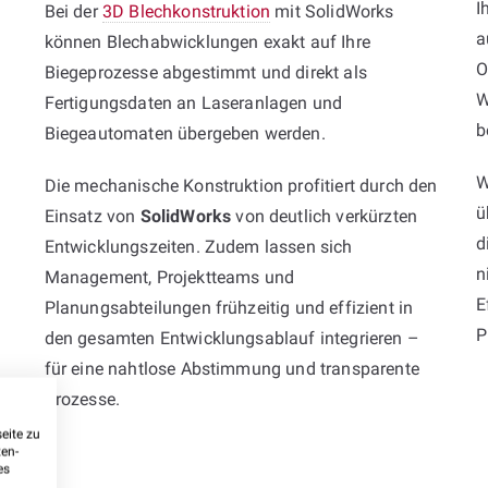
I
Bei der
3D Blechkonstruktion
mit SolidWorks
a
können Blechabwicklungen exakt auf Ihre
O
Biegeprozesse abgestimmt und direkt als
W
Fertigungsdaten an Laseranlagen und
b
Biegeautomaten übergeben werden.
W
Die mechanische Konstruktion profitiert durch den
ü
Einsatz von
SolidWorks
von deutlich verkürzten
d
Entwicklungszeiten. Zudem lassen sich
n
Management, Projektteams und
E
Planungsabteilungen frühzeitig und effizient in
P
den gesamten Entwicklungsablauf integrieren –
für eine nahtlose Abstimmung und transparente
Prozesse.
eite zu
ten-
es