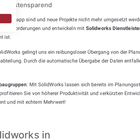
und kostensparend
rcen knapp sind und neue Projekte nicht mehr umgesetzt werde
 die Anforderungen und entwickeln mit
Solidworks Dienstleiste
 ist.
dWorks gelingt uns ein reibungsloser Übergang von der Planu
abteilung. Durch die automatische Übergabe der Daten entfalle
baugruppen
: Mit SolidWorks lassen sich bereits im Planungss
 profitieren Sie von höherer Produktivität und verkürzten Entw
ient und mit echtem Mehrwert!
lidworks in