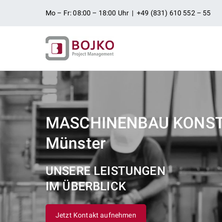
Zum
Mo – Fr: 08:00 – 18:00 Uhr | +49 (831) 610 552 – 55
Inhalt
springen
Ingenieurbü
Ingenieurdienstleistungen aus
Projektman
MASCHINENBAU KONS
Münster
UNSERE LEISTUNGEN
IM ÜBERBLICK
Jetzt Kontakt aufnehmen