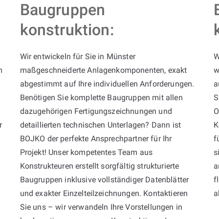
Baugruppen
konstruktion:
Wir entwickeln für Sie in Münster
W
m
maßgeschneiderte Anlagenkomponenten, exakt
w
abgestimmt auf Ihre individuellen Anforderungen.
a
Benötigen Sie komplette Baugruppen mit allen
S
dazugehörigen Fertigungszeichnungen und
O
r
detaillierten technischen Unterlagen? Dann ist
K
BOJKO der perfekte Ansprechpartner für Ihr
f
Projekt! Unser kompetentes Team aus
s
Konstrukteuren erstellt sorgfältig strukturierte
a
Baugruppen inklusive vollständiger Datenblätter
f
und exakter Einzelteilzeichnungen. Kontaktieren
a
Sie uns – wir verwandeln Ihre Vorstellungen in