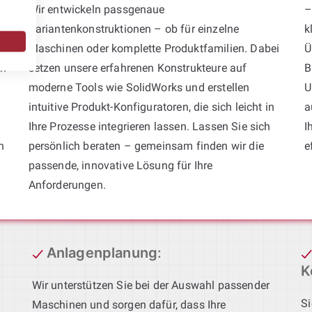
Wir entwickeln passgenaue
–
Variantenkonstruktionen – ob für einzelne
k
Maschinen oder komplette Produktfamilien. Dabei
Ü
en
setzen unsere erfahrenen Konstrukteure auf
B
moderne Tools wie SolidWorks und erstellen
U
intuitive Produkt-Konfiguratoren, die sich leicht in
a
s
Ihre Prozesse integrieren lassen. Lassen Sie sich
I
n
persönlich beraten – gemeinsam finden wir die
e
passende, innovative Lösung für Ihre
Anforderungen.
Anlagenplanung
:
K
Wir unterstützen Sie bei der Auswahl passender
Si
Maschinen und sorgen dafür, dass Ihre