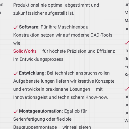
an
un
Produktionslinie optimal abgestimmt und
n
Mi
zukunftssicher aufgestellt ist.
u
M
Software
: Für Ihre Maschinenbau
pr
Konstruktion setzen wir auf moderne CAD-Tools
wie
Ih
SolidWorks
– für höchste Präzision und Effizienz
du
im Entwicklungsprozess.
Fe
Entwicklung
: Bei technisch anspruchsvollen
Ko
Aufgabenstellungen liefern wir kreative Konzepte
und entwickeln praxisnahe Lösungen – mit
pr
Innovationsgeist und technischem Know-how.
un
Montageautomation
: Egal ob für
un
Serienfertigung oder flexible
We
Baugruppenmontage – wir realisieren