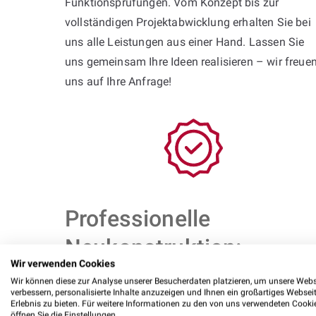
Funktionsprüfungen. Vom Konzept bis zur
vollständigen Projektabwicklung erhalten Sie bei
uns alle Leistungen aus einer Hand. Lassen Sie
uns gemeinsam Ihre Ideen realisieren – wir freue
uns auf Ihre Anfrage!
Professionelle
Neukonstruktion:
Wir verwenden Cookies
Wir können diese zur Analyse unserer Besucherdaten platzieren, um unsere Webs
Benötigen Sie eine speziell konstruierte Maschine
verbessern, personalisierte Inhalte anzuzeigen und Ihnen ein großartiges Websei
Erlebnis zu bieten. Für weitere Informationen zu den von uns verwendeten Cooki
für Ihr Projekt? BOJKO bietet Ihnen durchdachte
öffnen Sie die Einstellungen.