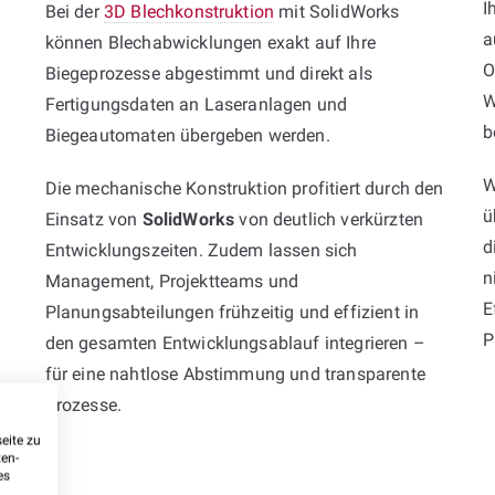
I
Bei der
3D Blechkonstruktion
mit SolidWorks
a
können Blechabwicklungen exakt auf Ihre
O
Biegeprozesse abgestimmt und direkt als
W
Fertigungsdaten an Laseranlagen und
b
Biegeautomaten übergeben werden.
W
Die mechanische Konstruktion profitiert durch den
ü
Einsatz von
SolidWorks
von deutlich verkürzten
d
Entwicklungszeiten. Zudem lassen sich
n
Management, Projektteams und
E
Planungsabteilungen frühzeitig und effizient in
P
den gesamten Entwicklungsablauf integrieren –
für eine nahtlose Abstimmung und transparente
Prozesse.
eite zu
ten-
es