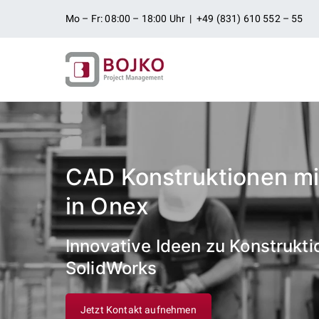
Zum
Mo – Fr: 08:00 – 18:00 Uhr | +49 (831) 610 552 – 55
Inhalt
springen
Ingenieurbü
Ingenieurdienstleistungen aus
Projektman
CAD Konstruktionen mi
in Onex
Innovative Ideen zu Konstrukti
SolidWorks
Jetzt Kontakt aufnehmen