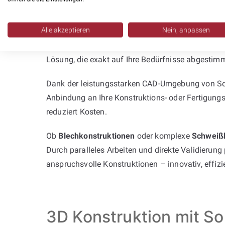
Planung mit SolidWorks – effizient 
Alle akzeptieren
Nein, anpassen
Stehen Sie vor dem Problem, dass interne Ressou
zuverlässig! Gemeinsam mit Ihnen definieren wir
Lösung, die exakt auf Ihre Bedürfnisse abgestimmt
Dank der leistungsstarken CAD-Umgebung von Soli
Anbindung an Ihre Konstruktions- oder Fertigungs
reduziert Kosten.
Ob
Blechkonstruktionen
oder komplexe
Schweiß
Durch paralleles Arbeiten und direkte Validierung
anspruchsvolle Konstruktionen – innovativ, effiz
3D Konstruktion mit So