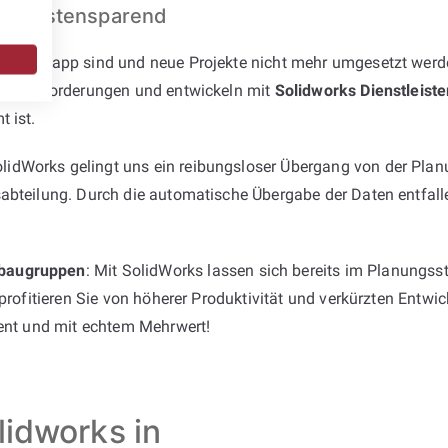
und kostensparend
rcen knapp sind und neue Projekte nicht mehr umgesetzt werde
 die Anforderungen und entwickeln mit
Solidworks Dienstleiste
 ist.
dWorks gelingt uns ein reibungsloser Übergang von der Planu
abteilung. Durch die automatische Übergabe der Daten entfalle
baugruppen
: Mit SolidWorks lassen sich bereits im Planungss
 profitieren Sie von höherer Produktivität und verkürzten Entw
ient und mit echtem Mehrwert!
lidworks in