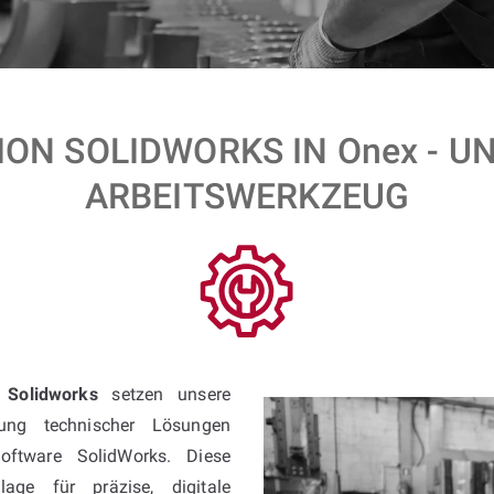
ON SOLIDWORKS IN Onex - U
ARBEITSWERKZEUG
t Solidworks
setzen unsere
ung technischer Lösungen
oftware SolidWorks. Diese
age für präzise, digitale