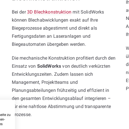
I
a
Bei der
3D Blechkonstruktion
mit SolidWorks
N
können Blechabwicklungen exakt auf Ihre
A
Biegeprozesse abgestimmt und direkt als
I
Fertigungsdaten an Laseranlagen und
Biegeautomaten übergeben werden.
W
ü
Die mechanische Konstruktion profitiert durch den
d
Einsatz von
SolidWorks
von deutlich verkürzten
n
Entwicklungszeiten. Zudem lassen sich
E
Management, Projektteams und
P
Planungsabteilungen frühzeitig und effizient in
den gesamten Entwicklungsablauf integrieren –
für eine nahtlose Abstimmung und transparente
Prozesse.
eite zu
ten-
es