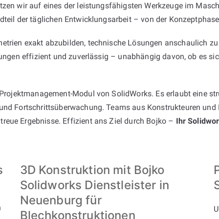
tzen wir auf eines der leistungsfähigsten Werkzeuge im Maschi
dteil der täglichen Entwicklungsarbeit – von der Konzeptphase 
etrien exakt abzubilden, technische Lösungen anschaulich zu 
erungen effizient und zuverlässig – unabhängig davon, ob es s
e Projektmanagement-Modul von SolidWorks. Es erlaubt eine stru
 und Fortschrittsüberwachung. Teams aus Konstrukteuren und E
reue Ergebnisse. Effizient ans Ziel durch Bojko –
Ihr Solidwo
s
3D Konstruktion mit Bojko
Solidworks Dienstleister in
Neuenburg für
n
U
Blechkonstruktionen