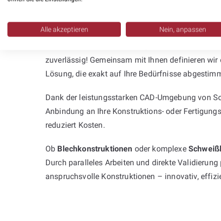
Planung mit SolidWorks – effizient 
Alle akzeptieren
Nein, anpassen
Stehen Sie vor dem Problem, dass interne Ressou
zuverlässig! Gemeinsam mit Ihnen definieren wir
Lösung, die exakt auf Ihre Bedürfnisse abgestimmt
Dank der leistungsstarken CAD-Umgebung von Soli
Anbindung an Ihre Konstruktions- oder Fertigungs
reduziert Kosten.
Ob
Blechkonstruktionen
oder komplexe
Schweiß
Durch paralleles Arbeiten und direkte Validierung
anspruchsvolle Konstruktionen – innovativ, effiz