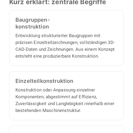
Kurz erklärt: zentrale Begriffe
übernimmt BOJKO die Umsetzung vollständig:
Blechkonstruktion, Stücklisten und
Einen eigenen Projektmanager brauchen Sie
Zeichnungen, durchgängig von der ersten Idee
nicht, denn wir arbeiten proaktiv und
Baugruppen-
bis zu fertigungsreifen Unterlagen.
eigenverantwortlich und liefern einen
konstruktion
vollständigen Satz an Konstruktionsunterlagen,
Entwicklung strukturierter Baugruppen mit
mit minimalem Abstimmungs- und
präzisen Einzelteilzeichnungen, vollständigen 3D-
Aufsichtsaufwand auf Ihrer Seite.
CAD-Daten und Zeichnungen. Aus einem Konzept
entsteht eine produzierbare Konstruktion.
Einzelteil­konstruktion
Konstruktion oder Anpassung einzelner
Komponenten, abgestimmt auf Effizienz,
Zuverlässigkeit und Langlebigkeit innerhalb einer
bestehenden Maschinenstruktur.