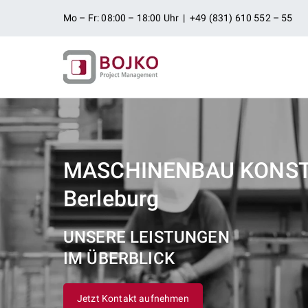
Zum
Mo – Fr: 08:00 – 18:00 Uhr | +49 (831) 610 552 – 55
Inhalt
springen
Ingenieurbü
Ingenieurdienstleistungen aus
Projektman
MASCHINENBAU KONST
Berleburg
UNSERE LEISTUNGEN
IM ÜBERBLICK
Jetzt Kontakt aufnehmen