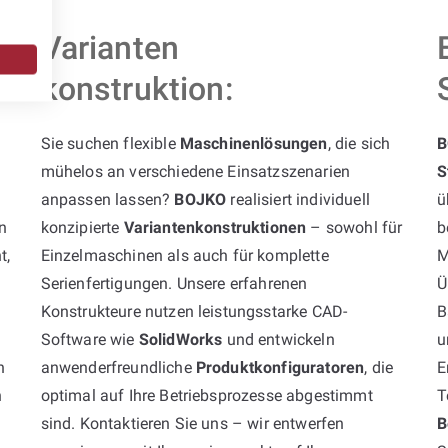
Varianten
konstruktion:
Sie suchen flexible
Maschinenlösungen
, die sich
B
mühelos an verschiedene Einsatzszenarien
S
anpassen lassen?
BOJKO
realisiert individuell
ü
n
konzipierte
Variantenkonstruktionen
– sowohl für
b
t,
Einzelmaschinen als auch für komplette
M
Serienfertigungen. Unsere erfahrenen
Ü
Konstrukteure nutzen leistungsstarke CAD-
B
Software wie
SolidWorks
und entwickeln
u
n
anwenderfreundliche
Produktkonfiguratoren
, die
E
h
optimal auf Ihre Betriebsprozesse abgestimmt
T
sind. Kontaktieren Sie uns – wir entwerfen
B