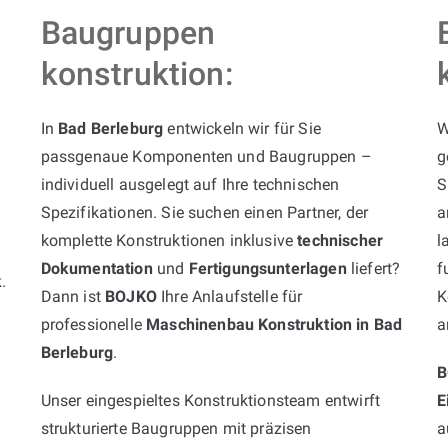
Baugruppen
konstruktion:
In
Bad Berleburg
entwickeln wir für Sie
W
passgenaue Komponenten und Baugruppen –
g
individuell ausgelegt auf Ihre technischen
S
Spezifikationen. Sie suchen einen Partner, der
a
komplette Konstruktionen inklusive
technischer
l
Dokumentation
und
Fertigungsunterlagen
liefert?
f
k
.
Dann ist
BOJKO
Ihre Anlaufstelle für
K
professionelle
Maschinenbau Konstruktion in Bad
a
Berleburg
.
B
Unser eingespieltes Konstruktionsteam entwirft
E
strukturierte Baugruppen mit präzisen
a