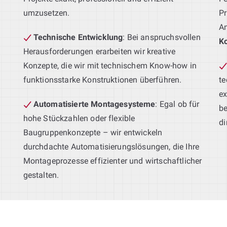
umzusetzen.
Pr
A
Technische Entwicklung
: Bei anspruchsvollen
Ko
Herausforderungen erarbeiten wir kreative
Konzepte, die wir mit technischem Know-how in
funktionsstarke Konstruktionen überführen.
t
ex
Automatisierte Montagesysteme
: Egal ob für
be
s
hohe Stückzahlen oder flexible
di
Baugruppenkonzepte – wir entwickeln
durchdachte Automatisierungslösungen, die Ihre
Montageprozesse effizienter und wirtschaftlicher
gestalten.