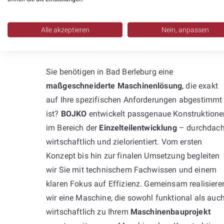
Professionelle
Alle akzeptieren
Nein, anpassen
Neukonstruktion:
Sie benötigen in Bad Berleburg eine
maßgeschneiderte Maschinenlösung
, die exakt
auf Ihre spezifischen Anforderungen abgestimmt
ist?
BOJKO
entwickelt passgenaue Konstruktione
im Bereich der
Einzelteilentwicklung
– durchdach
wirtschaftlich und zielorientiert. Vom ersten
Konzept bis hin zur finalen Umsetzung begleiten
wir Sie mit technischem Fachwissen und einem
klaren Fokus auf Effizienz. Gemeinsam realisiere
wir eine Maschine, die sowohl funktional als auc
wirtschaftlich zu Ihrem
Maschinenbauprojekt