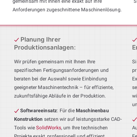
gemeinsam mit Ihnen eine exakt auf Ihre
S
Anforderungen zugeschnittene Maschinenlösung.
Planung Ihrer
Produktionsanlagen
:
E
Wir prüfen gemeinsam mit Ihnen Ihre
Si
spezifischen Fertigungsanforderungen und
pr
beraten bei der Auswahl sowie Einbindung
Ex
geeigneter Maschinentechnik – für effiziente,
se
zukunftsfähige Abläufe in der Produktion.
wi
u
Softwareeinsatz
: Für die
Maschinenbau
Konstruktion
setzen wir auf leistungsstarke CAD-
Tools wie
SolidWorks
, um Ihre technischen
Au
Projekte exakt, professionell und effizient
Fe