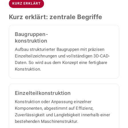
konstruieren wir für Sondermaschinenbau,
KURZ ERKLÄRT
Videokonferenz kennen und klären, ob Aufgabe
Automatisierung sowie Förder- und
und Zusammenarbeit zueinander passen. Im
Kurz erklärt: zentrale Begriffe
Handhabungstechnik.
zweiten Termin besprechen wir die technischen
Details Ihres konkreten Projekts. Danach
Baugruppen-
übernimmt BOJKO die Umsetzung vollständig:
konstruktion
Einen eigenen Projektmanager brauchen Sie
Aufbau strukturierter Baugruppen mit präzisen
nicht, denn wir arbeiten proaktiv und
Einzelteilzeichnungen und vollständigen 3D-CAD-
eigenverantwortlich und liefern einen
Daten. So wird aus dem Konzept eine fertigbare
vollständigen Satz an Konstruktionsunterlagen,
Konstruktion.
mit minimalem Abstimmungs- und
Aufsichtsaufwand auf Ihrer Seite.
Einzelteil­konstruktion
Konstruktion oder Anpassung einzelner
Komponenten, abgestimmt auf Effizienz,
Zuverlässigkeit und Langlebigkeit innerhalb einer
bestehenden Maschinenstruktur.