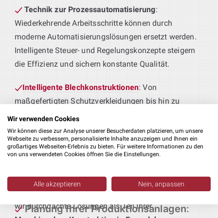
Technik zur Prozessautomatisierung
:
Wiederkehrende Arbeitsschritte können durch
moderne Automatisierungslösungen ersetzt werden.
Intelligente Steuer- und Regelungskonzepte steigern
die Effizienz und sichern konstante Qualität.
Intelligente Blechkonstruktionen
: Von
maßgefertigten Schutzverkleidungen bis hin zu
tragenden Rahmenkonstruktionen – wir entwickeln
Wir verwenden Cookies
Blechteile, die perfekt zu Ihren Produktionsprozessen
Wir können diese zur Analyse unserer Besucherdaten platzieren, um unsere
Webseite zu verbessern, personalisierte Inhalte anzuzeigen und Ihnen ein
passen.
großartiges Webseiten-Erlebnis zu bieten. Für weitere Informationen zu den
von uns verwendeten Cookies öffnen Sie die Einstellungen.
Maschinen für Ihre Fertigung
: Sie liefern das
Produkt – wir die passende Technik. Von der
Alle akzeptieren
Nein, anpassen
Erstbearbeitung bis zur Weiterverarbeitung realisieren
wir durchdachte Lösungen als Teil Ihrer
Planung Ihrer Produktionsanlagen
: