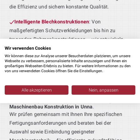
die Effizienz und sichern konstante Qualität.
Intelligente Blechkonstruktionen
: Von
maßgefertigten Schutzverkleidungen bis hin zu
tragenden Rahmenkonstruktionen – wir entwickeln
Blechteile, die perfekt zu Ihren Produktionsprozessen
Wir verwenden Cookies
Wir können diese zur Analyse unserer Besucherdaten platzieren, um unsere
passen.
Webseite zu verbessern, personalisierte Inhalte anzuzeigen und Ihnen ein
großartiges Webseiten-Erlebnis zu bieten. Für weitere Informationen zu den
von uns verwendeten Cookies öffnen Sie die Einstellungen.
Maschinen für Ihre Fertigung
: Sie liefern das
Produkt – wir die passende Technik. Von der
Erstbearbeitung bis zur Weiterverarbeitung realisieren
Alle akzeptieren
Nein, anpassen
wir durchdachte Lösungen als Teil Ihrer
Planung Ihrer Produktionsanlagen
:
Maschinenbau Konstruktion in Unna
.
Wir prüfen gemeinsam mit Ihnen Ihre spezifischen
Fertigungsanforderungen und beraten bei der
Auswahl sowie Einbindung geeigneter