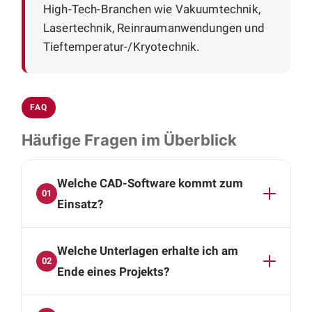
High-Tech-Branchen wie Vakuumtechnik,
Lasertechnik, Reinraumanwendungen und
Tieftemperatur-/Kryotechnik.
FAQ
Häufige Fragen im Überblick
Welche CAD-Software kommt zum
01
Einsatz?
Die Konstruktion erfolgt mit SolidWorks und
Welche Unterlagen erhalte ich am
Autodesk Inventor. Sie erhalten vollständige 3D-
02
CAD-Daten, Baugruppen- und
Ende eines Projekts?
Montagezeichnungen, Einzelteilzeichnungen
Sie erhalten einen vollständigen Satz
sowie strukturierte Stücklisten, also alle