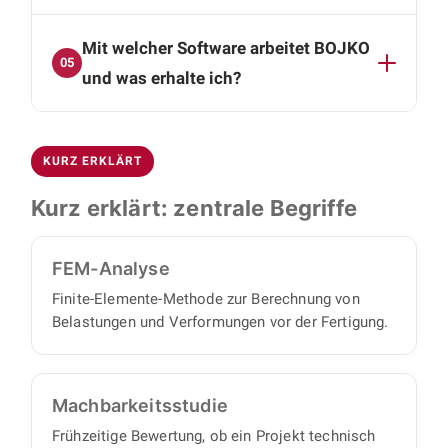
Forschung, Entwicklung und
Ja. Auf Wunsch steuern wir das gesamte
Machbarkeitsstudien.
Mit welcher Software arbeitet BOJKO
Projekt: Lieferantensteuerung, Beschaffung,
05
Logistik und Dokumentation aus einer Hand.
und was erhalte ich?
So halten wir Ihnen den Rücken frei.
Wir arbeiten mit SolidWorks und Autodesk
Inventor. Als Ergebnis erhalten Sie vollständige
KURZ ERKLÄRT
3D-CAD-Daten, Baugruppen- und
Montagezeichnungen, Einzelteilzeichnungen
Kurz erklärt: zentrale Begriffe
und strukturierte Stücklisten für Beschaffung
und Fertigung.
FEM-Analyse
Finite-Elemente-Methode zur Berechnung von
Belastungen und Verformungen vor der Fertigung.
Machbarkeits­studie
Frühzeitige Bewertung, ob ein Projekt technisch