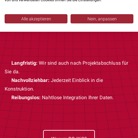
Ergebnisorientiert:
Unsere Arbeit ist erst beendet,
von uns verwendeten Cookies öffnen Sie die Einstellungen.
wenn Sie zufrieden sind.
Transparent:
Sie zahlen nur für geleistete Stunden.
Alle akzeptieren
Nein, anpassen
Planbar:
Sicherheit durch kalkulierbare Kosten.
Langfristig:
Wir sind auch nach Projektabschluss für
Sie da.
Nachvollziehbar:
Jederzeit Einblick in die
Konstruktion.
Reibungslos:
Nahtlose Integration Ihrer Daten.