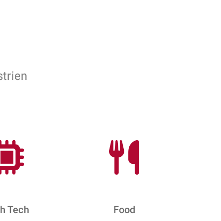
strien
h Tech
Food