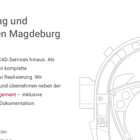
ing und
gen Magdeburg
CAD‑Services hinaus. Als
ir komplette
r Realisierung. Wir
n und übernehmen neben der
gement
– inklusive
 Dokumentation.
ien