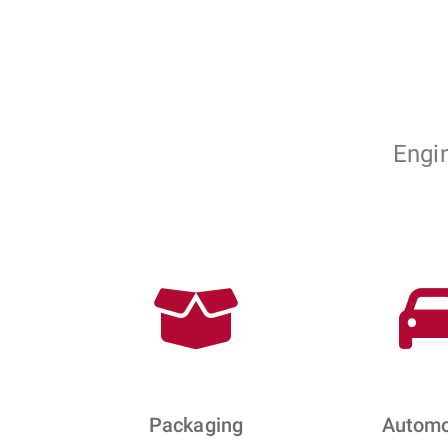
Engin
Packaging
Automo