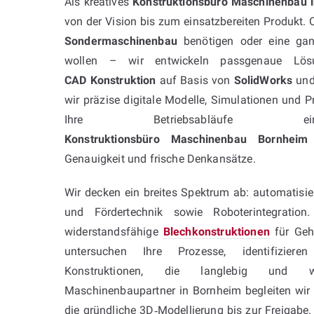
Als kreatives
Konstruktionsbüro Maschinenbau 
von der Vision bis zum einsatzbereiten Produkt. O
Sondermaschinenbau
benötigen oder eine ganz
wollen – wir entwickeln passgenaue Lösun
CAD Konstruktion
auf Basis von
SolidWorks
un
wir präzise digitale Modelle, Simulationen und Pr
Ihre Betriebsabläufe ein
Konstruktionsbüro Maschinenbau Bornheim
s
Genauigkeit und frische Denkansätze.
Wir decken ein breites Spektrum ab: automatisi
und Fördertechnik sowie Roboterintegration
widerstandsfähige
Blechkonstruktionen
für Geh
untersuchen Ihre Prozesse, identifiziere
Konstruktionen, die langlebig und wi
Maschinenbaupartner in Bornheim begleiten wir
die gründliche 3D‑Modellierung bis zur Freigabe.