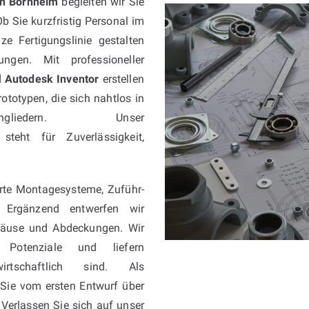
in Bornheim
begleiten wir Sie
b Sie kurzfristig Personal im
e Fertigungslinie gestalten
gen. Mit professioneller
d
Autodesk Inventor
erstellen
ototypen, die sich nahtlos in
gliedern. Unser
teht für Zuverlässigkeit,
erte Montagesysteme, Zuführ-
. Ergänzend entwerfen wir
äuse und Abdeckungen. Wir
n Potenziale und liefern
rtschaftlich sind. Als
 Sie vom ersten Entwurf über
 Verlassen Sie sich auf unser