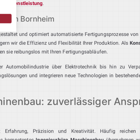
ionsdienstleistung
.
ation Bornheim
estaltet und optimiert automatisierte Fertigungsprozesse von d
n wir die Effizienz und Flexibilität Ihrer Produktion. Als
Kons
 sie reibungslos mit Ihren Fertigungsabläufen.
r Automobilindustrie über Elektrotechnik bis hin zu Verp
ngslösungen und integrieren neue Technologien in bestehende
hinenbau: zuverlässiger Ansp
t Erfahrung, Präzision und Kreativität. Häufig reichen
Als kompetentes
Ingenieurbüro Maschinenbau
übernehmen wir