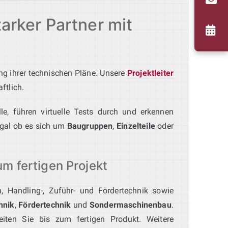
arker Partner mit
g ihrer technischen Pläne. Unsere
Projektleiter
ftlich.
le, führen virtuelle Tests durch und erkennen
 egal ob es sich um
Baugruppen
,
Einzelteile
oder
m fertigen Projekt
n, Handling-, Zuführ- und Fördertechnik sowie
hnik
,
Fördertechnik
und
Sondermaschinenbau
.
leiten Sie bis zum fertigen Produkt. Weitere