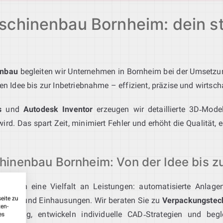
chinenbau Bornheim: dein st
enbau
begleiten wir Unternehmen in Bornheim bei der Umsetzun
ten Idee bis zur Inbetriebnahme – effizient, präzise und wirtscha
s
und
Autodesk Inventor
erzeugen wir detaillierte 3D‑Model
rd. Das spart Zeit, minimiert Fehler und erhöht die Qualität,
inenbau Bornheim: Von der Idee bis zu
 Ihnen eine Vielfalt an Leistungen: automatisierte Anlage
eite zu
häuse und Einhausungen. Wir beraten Sie zu
Verpackungstec
ten-
stellung, entwickeln individuelle CAD‑Strategien und beg
es