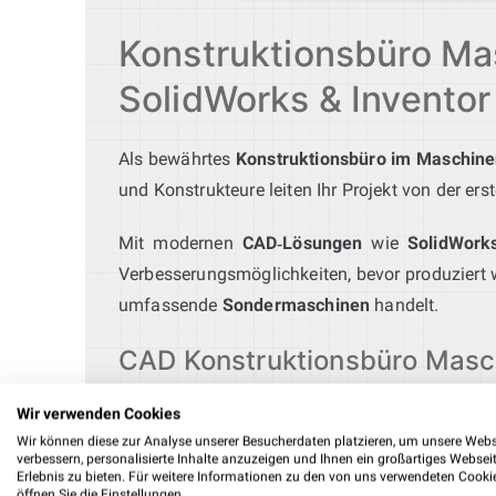
Konstruktionsbüro Mas
SolidWorks & Inventor
Als bewährtes
Konstruktionsbüro im Maschin
und Konstrukteure leiten Ihr Projekt von der ers
Mit modernen
CAD‑Lösungen
wie
SolidWork
Verbesserungsmöglichkeiten, bevor produziert wi
umfassende
Sondermaschinen
handelt.
CAD Konstruktionsbüro Masch
Unser
Maschinenbau Büro
in Bornheim bietet
Wir verwenden Cookies
Wir können diese zur Analyse unserer Besucherdaten platzieren, um unsere Webs
maßgeschneiderte
Blechkonstruktionen
für Ge
verbessern, personalisierte Inhalte anzuzeigen und Ihnen ein großartiges Websei
Unsere Ingenieure analysieren Ihre Aufgaben
Erlebnis zu bieten. Für weitere Informationen zu den von uns verwendeten Cooki
öffnen Sie die Einstellungen.