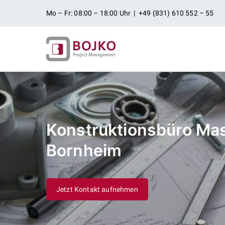
Zum
Mo – Fr: 08:00 – 18:00 Uhr | +49 (831) 610 552 – 55
Inhalt
springen
Ingenieurbü
Ingenieurdienstleistungen aus
Projektman
Konstruktionsbüro Ma
Bornheim
Jetzt Kontakt aufnehmen