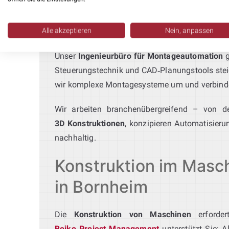
Informationen erhalten Sie unter
CAD Konstrukt
Ingenieurbüro Montageautom
Alle akzeptieren
Nein, anpassen
Unser
Ingenieurbüro für Montageautomation
g
Steuerungstechnik und CAD‑Planungstools steiger
wir komplexe Montagesysteme um und verbinden
Wir arbeiten branchenübergreifend – von de
3D Konstruktionen
, konzipieren Automatisieru
nachhaltig.
Konstruktion im Masc
in Bornheim
Die
Konstruktion von Maschinen
erforder
Bojko Project Management
unterstützt Sie: 