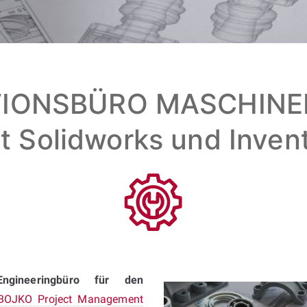
IONSBÜRO MASCHINENB
t Solidworks und Inven
Engineeringbüro für den
BOJKO Project Management