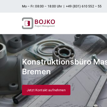
Zum
Mo – Fr: 08:00 – 18:00 Uhr | +49 (831) 610 552 – 55
Inhalt
springen
Ingenieurbü
Ingenieurdienstleistungen aus
Projektman
Konstruktionsbüro Ma
Bremen
Jetzt Kontakt aufnehmen