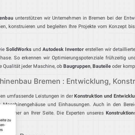
nenbau
unterstützen wir Unternehmen in Bremen bei der Ent
n, konstruieren und begleiten Ihre Projekte vom Konzept bis 
ie
SolidWorks
und
Autodesk Inventor
erstellen wir detaillie
sphase. So erkennen wir Optimierungspotenziale frühzeitig und
ie Qualität jeder Maschine, ob
Baugruppen
,
Bauteile
oder komp
inenbau Bremen : Entwicklung, Konst
nen umfassende Leistungen in der
Konstruktion und Entwickl
 Maschinengehäuse und Einhausungen. Auch in den Bere
er Partner an Ihrer Seite. Die Experten unseres
Konstruktio
eite zu
ungen.
ten-
es