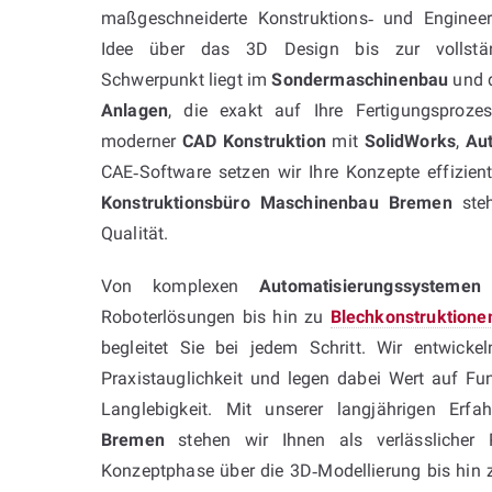
maßgeschneiderte Konstruktions‑ und Engineer
Idee über das 3D Design bis zur vollstän
Schwerpunkt liegt im
Sondermaschinenbau
und 
Anlagen
, die exakt auf Ihre Fertigungsproz
moderner
CAD Konstruktion
mit
SolidWorks
,
Au
CAE‑Software setzen wir Ihre Konzepte effizie
Konstruktionsbüro Maschinenbau Bremen
steh
Qualität.
Von komplexen
Automatisierungssystemen
Roboterlösungen bis hin zu
Blechkonstruktione
begleitet Sie bei jedem Schritt. Wir entwicke
Praxistauglichkeit und legen dabei Wert auf Fun
Langlebigkeit. Mit unserer langjährigen Er
Bremen
stehen wir Ihnen als verlässlicher 
Konzeptphase über die 3D‑Modellierung bis hin z