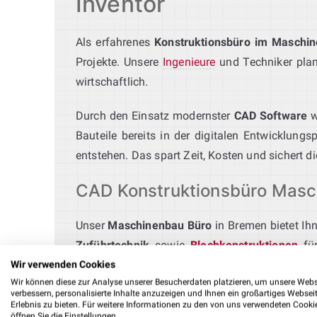
Inventor
Als erfahrenes
Konstruktionsbüro im Maschi
Projekte. Unsere
Ingenieure
und Techniker plane
wirtschaftlich.
Durch den Einsatz modernster
CAD Software
w
Bauteile bereits in der digitalen Entwicklung
entstehen. Das spart Zeit, Kosten und sichert d
CAD Konstruktionsbüro Masch
Unser
Maschinenbau Büro
in Bremen bietet Ih
Zuführtechnik
sowie
Blechkonstruktionen
für
Sondermaschinenbau
stehen wir als erfahren
Wir verwenden Cookies
Wir können diese zur Analyse unserer Besucherdaten platzieren, um unsere Webs
Prozesse und entwickeln passgenaue CAD‑Lös
verbessern, personalisierte Inhalte anzuzeigen und Ihnen ein großartiges Websei
Erlebnis zu bieten. Für weitere Informationen zu den von uns verwendeten Cooki
öffnen Sie die Einstellungen.