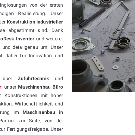
inglösungen von der ersten
digen Realisierung. Unser
der
Konstruktion industrieller
esse abgestimmt sind. Dank
toDesk Inventor
und weiterer
nt und detailgenau um. Unser
t dabei für Innovation und
über
Zuführtechnik
und
n
, unser
Maschinenbau Büro
ln Konstruktionen mit hoher
ktion, Wirtschaftlichkeit und
fahrung im
Maschinenbau in
Partner zur Seite, von der
ur Fertigungsfreigabe. Unser