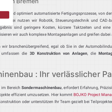
ation Bremen
lant und optimiert automatisierte Fertigungsprozesse, von der
me. Dabei nutzen wir Robotik, Steuerungstechnik und CAD‑b
Ergebnis sind geringere Kosten, kürzere Taktzeiten und eine 
isieren wir auch komplexe Montageanlagen und greifen dabei 
 wir branchenübergreifend, egal ob Sie in der Automobilindu
en umfassen die
3D Konstruktion von Anlagen
, die
Montag
inenbau : Ihr verlässlicher P
e im Bereich
Sondermaschinenbau
, erfordert Erfahrung, Präzi
rojekte effizient umzusetzen. Hier kommt
BOJKO Project Man
struktion oder unterstützen Ihr Team gezielt bei Teilprojekte