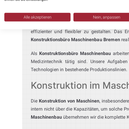
Ingenieurbüro Montageautom
Unser
Ingenieurbüro für Montageautomation
p
Alle akzeptieren
Nein, anpassen
bis hin zur Integration in bestehende Syste
effizienter und flexibler zu gestalten. Das 
Konstruktionsbüro Maschinenbau Bremen
real
Als
Konstruktionsbüro Maschinenbau
arbeiten
Medizintechnik tätig sind. Unsere Aufgab
Technologien in bestehende Produktionslinien.
Konstruktion im Masch
Die
Konstruktion von Maschinen
, insbesonder
intern nicht über die Kapazitäten, um solche P
Maschinenbau
übernehmen wir die komplette Kon