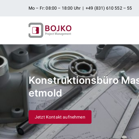
Zum
Mo – Fr: 08:00 – 18:00 Uhr | +49 (831) 610 552 – 55
Inhalt
springen
Ingenieurbü
Ingenieurdienstleistungen aus
Projektman
Konstruktionsbüro Ma
etmold
Jetzt Kontakt aufnehmen