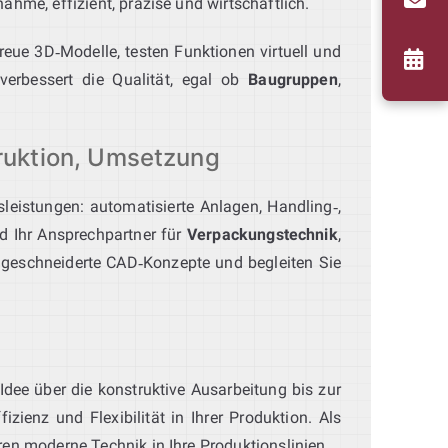
ahme, effizient, präzise und wirtschaftlich.
treue 3D‑Modelle, testen Funktionen virtuell und
 verbessert die Qualität, egal ob
Baugruppen
,
ruktion, Umsetzung
leistungen: automatisierte Anlagen, Handling‑,
d Ihr Ansprechpartner für
Verpackungstechnik
,
aßgeschneiderte CAD‑Konzepte und begleiten Sie
Idee über die konstruktive Ausarbeitung bis zur
ienz und Flexibilität in Ihrer Produktion. Als
en moderne Technik in Ihre Produktionslinien.