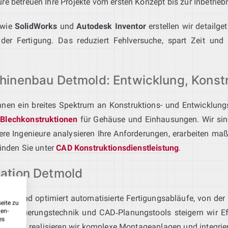
e betreuen Ihre Projekte vom ersten Konzept bis zur Inbetriebn
wie
SolidWorks
und
Autodesk Inventor
erstellen wir detailge
der Fertigung. Das reduziert Fehlversuche, spart Zeit und
inenbau Detmold: Entwicklung, Konst
hnen ein breites Spektrum an Konstruktions- und Entwicklungs
e
Blechkonstruktionen
für Gehäuse und Einhausungen. Wir sin
ere Ingenieure analysieren Ihre Anforderungen, erarbeiten m
finden Sie unter
CAD Konstruktionsdienstleistung
.
ation Detmold
lant und optimiert automatisierte Fertigungsabläufe, von der 
eite zu
ten-
k, Steuerungstechnik und CAD‑Planungstools steigern wir Effiz
es
Detmold
realisieren wir komplexe Montageanlagen und integrier