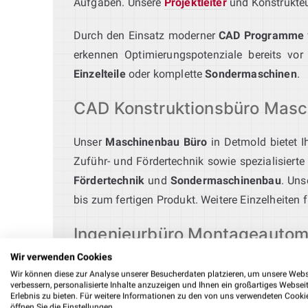
Aufgaben. Unsere
Projektleiter
und Konstrukteur
Durch den Einsatz moderner
CAD Programme
erkennen Optimierungspotenziale bereits vor 
Einzelteile
oder komplette
Sondermaschinen
.
CAD Konstruktionsbüro Masch
Unser
Maschinenbau Büro
in Detmold bietet I
Zuführ- und Fördertechnik sowie spezialisiert
Fördertechnik
und
Sondermaschinenbau
. Uns
bis zum fertigen Produkt. Weitere Einzelheiten 
Ingenieurbüro Montageautom
Wir verwenden Cookies
Unser
Ingenieurbüro für Montageautomation
p
Wir können diese zur Analyse unserer Besucherdaten platzieren, um unsere Webs
verbessern, personalisierte Inhalte anzuzeigen und Ihnen ein großartiges Websei
Integration in vorhandene Systeme. Mit Roboti
Erlebnis zu bieten. Für weitere Informationen zu den von uns verwendeten Cooki
erfahrenes
Konstruktionsbüro Maschinenbau 
öffnen Sie die Einstellungen.