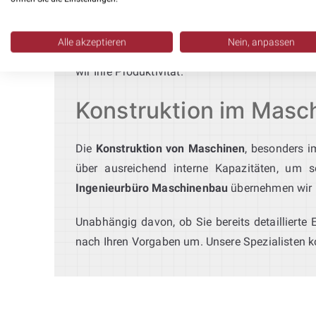
Wir sind branchenübergreifend aktiv: vom 
Alle akzeptieren
Nein, anpassen
3D Konstruktionen
, entwerfen Automatisieru
wir Ihre Produktivität.
Konstruktion im Masch
Die
Konstruktion von Maschinen
, besonders 
über ausreichend interne Kapazitäten, um so
Ingenieurbüro Maschinenbau
übernehmen wir k
Unabhängig davon, ob Sie bereits detaillierte
nach Ihren Vorgaben um. Unsere Spezialisten k