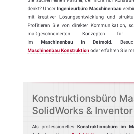
Sie suchen einen Partner, der nicht nur konstrui
denkt? Unser
Ingenieurbüro Maschinenbau
verbi
mit kreativer Lösungsentwicklung und struktu
Profitieren Sie von direkter Kommunikation, s
maßgeschneiderten Konzepten für Ih
im
Maschinenbau in Detmold
. Besuc
Maschinenbau Konstruktion
oder erfahren Sie m
Konstruktionsbüro Mas
SolidWorks & Inventor
Als professionelles
Konstruktionsbüro im M