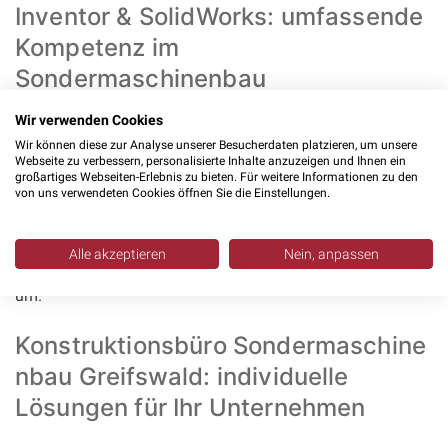
Inventor & SolidWorks: umfassende
Kompetenz im
Sondermaschinenbau
Wir verwenden Cookies
Unsere
Konstruktionsleistungen
decken den gesamten
Wir können diese zur Analyse unserer Besucherdaten platzieren, um unsere
Maschinenbau ab. Wir planen
Einzelteilkonstruktionen
,
Webseite zu verbessern, personalisierte Inhalte anzuzeigen und Ihnen ein
großartiges Webseiten-Erlebnis zu bieten. Für weitere Informationen zu den
fertigen
Baugruppenkonstruktionen
, entwickeln Varianten
von uns verwendeten Cookies öffnen Sie die Einstellungen.
und führen
Anpassungskonstruktionen
durch. Müssen
bestehende Maschinen neuen Anforderungen angepasst
Alle akzeptieren
Nein, anpassen
werden, setzen wir die Änderungen schnell und präzise
um.
Konstruktionsbüro Sondermaschine
nbau Greifswald: individuelle
Lösungen für Ihr Unternehmen