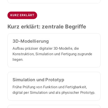
Einen eigenen Projektmanager brauchen Sie
Blechkonstruktionen für Gehäuse und
Die Konstruktion erfolgt mit SolidWorks und
nicht, denn wir arbeiten proaktiv und
Abdeckungen.
Autodesk Inventor. Sie erhalten vollständige 3D-
eigenverantwortlich und liefern einen
KURZ ERKLÄRT
CAD-Daten, Baugruppen- und
vollständigen Satz an Konstruktionsunterlagen,
Montagezeichnungen, Einzelteilzeichnungen
Kurz erklärt: zentrale Begriffe
mit minimalem Abstimmungs- und
sowie strukturierte Stücklisten, mit denen sich
Aufsichtsaufwand auf Ihrer Seite.
alle Einzelteile und Baugruppen beschaffen
3D-Modellierung
oder fertigen lassen.
Aufbau präziser digitaler 3D-Modelle, die
Konstruktion, Simulation und Fertigung zugrunde
liegen.
Simulation und Prototyp
Frühe Prüfung von Funktion und Fertigbarkeit,
digital per Simulation und als physischer Prototyp.