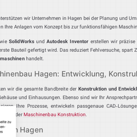
terstützen wir Unternehmen in Hagen bei der Planung und Ums
en Ihre Anlagen vom Konzept bis zur funktionsfähigen Maschin
wie
SolidWorks
und
Autodesk Inventor
erstellen wir präzise
te Bauteil gefertigt wird. Das reduziert Fehlversuche, spart Ze
rmaschinen
handelt.
hinenbau Hagen: Entwicklung, Konstru
en wir die gesamte Bandbreite der
Konstruktion und Entwick
Gehäuse und Einhausungen. Ebenso sind wir Ihr Ansprechpart
ysieren Ihre Prozesse, entwickeln passgenaue CAD‑Lösunge
 Sie in der
Maschinenbau Konstruktion
.
eite zu
ten-
ation Hagen
es