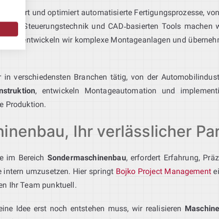
onzipiert und optimiert automatisierte Fertigungsprozesse, von
botik, Steuerungstechnik und CAD‑basierten Tools machen wir 
Hagen
entwickeln wir komplexe Montageanlagen und übernehme
 in verschiedensten Branchen tätig, von der Automobilindust
struktion
, entwickeln Montageautomation und implementi
e Produktion.
inenbau, Ihr verlässlicher Pa
re im Bereich
Sondermaschinenbau
, erfordert Erfahrung, Pr
 intern umzusetzen. Hier springt
Bojko Project Management
ei
en Ihr Team punktuell.
ine Idee erst noch entstehen muss, wir realisieren
Maschine