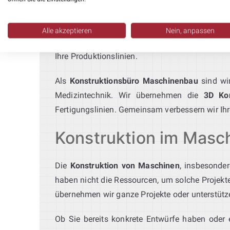
Unser
Ingenieurbüro für Montageautomation
k
zur Integration in bestehende Systeme. Mit Ro
Alle akzeptieren
Nein, anpassen
erfahrenes
Konstruktionsbüro Maschinenbau 
Ihre Produktionslinien.
Als
Konstruktionsbüro Maschinenbau
sind wir
Medizintechnik. Wir übernehmen die
3D Kon
Fertigungslinien. Gemeinsam verbessern wir Ihr
Konstruktion im Masch
Die
Konstruktion von Maschinen
, insbesonde
haben nicht die Ressourcen, um solche Projekte
übernehmen wir ganze Projekte oder unterstütz
Ob Sie bereits konkrete Entwürfe haben oder e