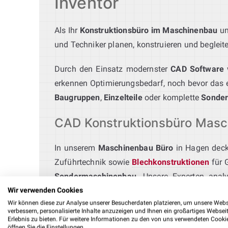
Inventor
Als Ihr
Konstruktionsbüro im Maschinenbau
un
und Techniker planen, konstruieren und begleit
Durch den Einsatz modernster
CAD Software
erkennen Optimierungsbedarf, noch bevor das ers
Baugruppen
,
Einzelteile
oder komplette
Sonde
CAD Konstruktionsbüro Masc
In unserem
Maschinenbau Büro
in Hagen deck
Zuführtechnik sowie
Blechkonstruktionen
für 
Sondermaschinenbau
. Unsere Experten anal
Umsetzung. Mehr zu unseren Leistungen finden
Wir verwenden Cookies
Wir können diese zur Analyse unserer Besucherdaten platzieren, um unsere Webs
verbessern, personalisierte Inhalte anzuzeigen und Ihnen ein großartiges Websei
Ingenieurbüro Montageautom
Erlebnis zu bieten. Für weitere Informationen zu den von uns verwendeten Cooki
öffnen Sie die Einstellungen.