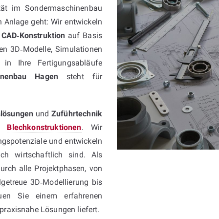
ität im Sondermaschinenbau
n Anlage geht: Wir entwickeln
r
CAD‑Konstruktion
auf Basis
en 3D‑Modelle, Simulationen
 in Ihre Fertigungsabläufe
hinenbau Hagen
steht für
slösungen
und
Zuführtechnik
en
Blechkonstruktionen
. Wir
ungspotenziale und entwickeln
ch wirtschaftlich sind. Als
urch alle Projektphasen, von
lgetreue 3D‑Modellierung bis
auen Sie einem erfahrenen
 praxisnahe Lösungen liefert.