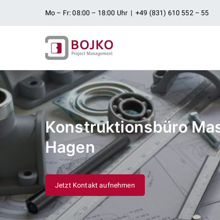
Zum
Mo – Fr: 08:00 – 18:00 Uhr | +49 (831) 610 552 – 55
Inhalt
springen
Ingenieurbü
Ingenieurdienstleistungen aus
Projektman
Konstruktionsbüro Ma
Hagen
Jetzt Kontakt aufnehmen