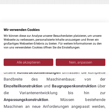
Wir verwenden Cookies
Wir können diese zur Analyse unserer Besucherdaten platzieren, um unsere
Konstruktion mit Inventor &
Webseite zu verbessern, personalisierte Inhalte anzuzeigen und Ihnen ein
großartiges Webseiten-Erlebnis zu bieten. Für weitere Informationen zu den
SolidWorks – umfassende
von uns verwendeten Cookies öffnen Sie die Einstellungen.
Kompetenz im
Sondermaschinenbau
Alle akzeptieren
Nein, anpassen
Unsere
Konstruktionsleistungen
umfassen die komplette
Bandbreite des Maschinenbaus: von der
Einzelteilkonstruktion
und
Baugruppenkonstruktion
über
die Variantenentwicklung bis hin zur
Anpassungskonstruktion
. Müssen bestehende
Maschinen an neue Anforderungen angepasst werden,