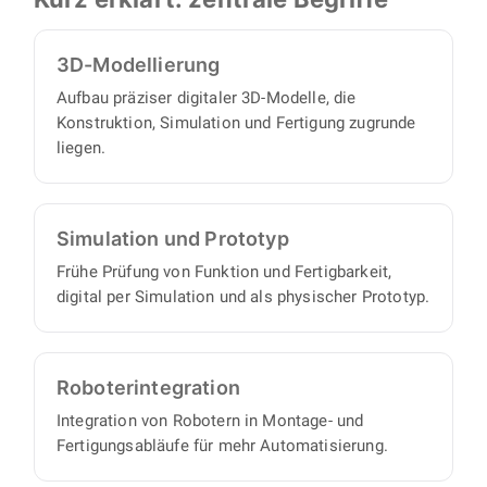
vollständigen Satz an Konstruktionsunterlagen,
Produktion geht.
mit minimalem Abstimmungs- und
Aufsichtsaufwand auf Ihrer Seite.
3D-Modellierung
Aufbau präziser digitaler 3D-Modelle, die
Konstruktion, Simulation und Fertigung zugrunde
liegen.
Simulation und Prototyp
Frühe Prüfung von Funktion und Fertigbarkeit,
digital per Simulation und als physischer Prototyp.
Roboter­integration
Integration von Robotern in Montage- und
Fertigungsabläufe für mehr Automatisierung.