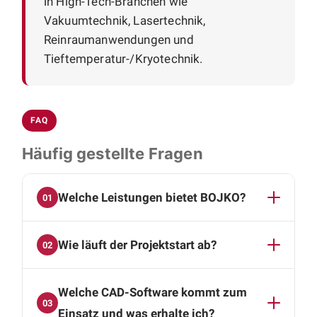
in High-Tech-Branchen wie
Vakuumtechnik, Lasertechnik,
Reinraumanwendungen und
Tieftemperatur-/Kryotechnik.
FAQ
Häufig gestellte Fragen
Welche Leistungen bietet BOJKO?
01
Unser Spektrum reicht von CAD-Konstruktion
Wie läuft der Projektstart ab?
02
und 3D-Modellierung über Simulationen und
Prototypen bis zu automatisierten
Der Einstieg erfolgt in zwei Schritten: Im ersten
Montagesystemen, Zuführ- und Fördertechnik,
Welche CAD-Software kommt zum
Termin, einer Videokonferenz, lernen wir uns
Roboterintegration sowie robusten
03
kennen und klären, ob Aufgabenstellung und
Einsatz und was erhalte ich?