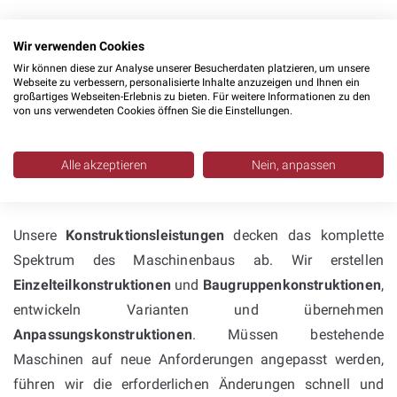
Wir verwenden Cookies
Wir können diese zur Analyse unserer Besucherdaten platzieren, um unsere
Webseite zu verbessern, personalisierte Inhalte anzuzeigen und Ihnen ein
großartiges Webseiten-Erlebnis zu bieten. Für weitere Informationen zu den
Konstruktion mit Inventor &
von uns verwendeten Cookies öffnen Sie die Einstellungen.
SolidWorks: umfassende
Kompetenz im
Alle akzeptieren
Nein, anpassen
Sondermaschinenbau
Unsere
Konstruktionsleistungen
decken das komplette
Spektrum des Maschinenbaus ab. Wir erstellen
Einzelteilkonstruktionen
und
Baugruppenkonstruktionen
,
entwickeln Varianten und übernehmen
Anpassungskonstruktionen
. Müssen bestehende
Maschinen auf neue Anforderungen angepasst werden,
führen wir die erforderlichen Änderungen schnell und