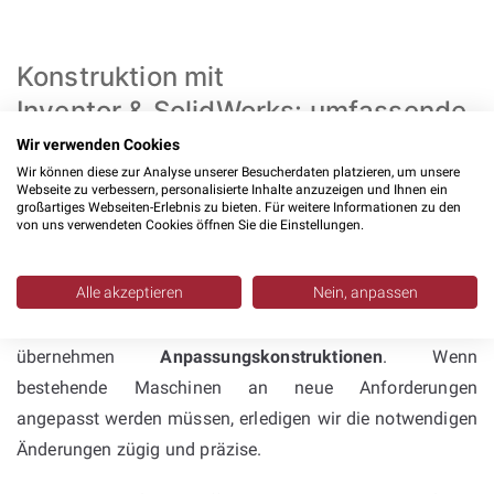
Konstruktion mit
Inventor & SolidWorks: umfassende
Kompetenz im
Wir verwenden Cookies
Sondermaschinenbau
Wir können diese zur Analyse unserer Besucherdaten platzieren, um unsere
Webseite zu verbessern, personalisierte Inhalte anzuzeigen und Ihnen ein
großartiges Webseiten-Erlebnis zu bieten. Für weitere Informationen zu den
von uns verwendeten Cookies öffnen Sie die Einstellungen.
Unsere
Konstruktionsleistungen
decken den gesamten
Maschinenbau ab. Wir konzipieren
Alle akzeptieren
Nein, anpassen
Einzelteilkonstruktionen
, erstellen
Baugruppenkonstruktionen
, entwickeln Varianten und
übernehmen
Anpassungskonstruktionen
. Wenn
bestehende Maschinen an neue Anforderungen
angepasst werden müssen, erledigen wir die notwendigen
Änderungen zügig und präzise.