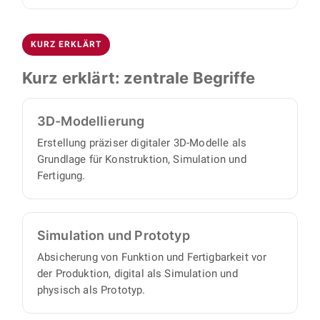
Umsetzung vollständig: Sie benötigen keinen
Blechkonstruktionen für Gehäuse und
Die Konstruktion erfolgt mit SolidWorks und
eigenen Projektmanager, denn wir arbeiten
Abdeckungen.
Autodesk Inventor. Sie erhalten vollständige 3D-
proaktiv und eigenverantwortlich und liefern
KURZ ERKLÄRT
CAD-Daten, Baugruppen- und
Ihnen einen vollständigen Satz an
Montagezeichnungen, Einzelteilzeichnungen
Kurz erklärt: zentrale Begriffe
Konstruktionsunterlagen, mit minimalem
sowie strukturierte Stücklisten, mit denen sich
Abstimmungs- und Aufsichtsaufwand auf Ihrer
alle Einzelteile und Baugruppen beschaffen
Seite.
3D-Modellierung
oder fertigen lassen.
Erstellung präziser digitaler 3D-Modelle als
Grundlage für Konstruktion, Simulation und
Fertigung.
Simulation und Prototyp
Absicherung von Funktion und Fertigbarkeit vor
der Produktion, digital als Simulation und
physisch als Prototyp.