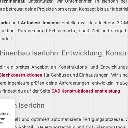
aschinenbau
unterstützen wir Unternehmen in Iserlohn bei 
e betreuen deine Projekte vom ersten Konzept bis zur Inbetrieb
Works
und
Autodesk Inventor
erstellen wir detailgetreue 3D‑M
ktion. Das verringert Fehlversuche, spart Zeit und steigert
ndelt.
inenbau Iserlohn: Entwicklung, Konst
 dir ein breites Angebot an Konstruktions- und Entwicklungs
Blechkonstruktionen
für Gehäuse und Einhausungen. Wir sind
sere Ingenieure prüfen deine Anforderungen, entwickeln maß
 findest du auf der Seite
CAD Konstruktionsdienstleistung
.
tion Iserlohn
eite zu
ten-
ntwickelt und optimiert automatisierte Fertigungsprozesse, v
es
hilfe von Robotik, Steuerungstechnik und CAD‑Planungstools ste