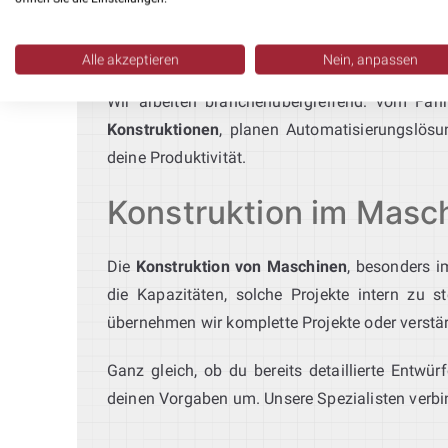
Produktion. Als erfahrenes
Konstruktionsbüro
Produktionslinien.
Alle akzeptieren
Nein, anpassen
Wir arbeiten branchenübergreifend: vom Fah
Konstruktionen
, planen Automatisierungslös
deine Produktivität.
Konstruktion im Maschi
Die
Konstruktion von Maschinen
, besonders 
die Kapazitäten, solche Projekte intern zu
übernehmen wir komplette Projekte oder verstä
Ganz gleich, ob du bereits detaillierte Entwü
deinen Vorgaben um. Unsere Spezialisten verbi