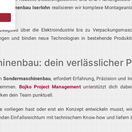
 Maschinenbau Iserlohn
realisieren wir komplexe Montageanl
rzeugbau über die Elektroindustrie bis zu Verpackungsmas
ungen und binden neue Technologien in bestehende Produk
nenbau: dein verlässlicher Pa
im
Sondermaschinenbau
, erfordert Erfahrung, Präzision und 
 stemmen.
Bojko Project Management
unterstützt dich dabei
rken dein Team punktuell.
rfe vorliegen hast oder erst ein Konzept entwickeln musst, w
nden Einfallsreichtum mit technischem Know‑how und liefern L