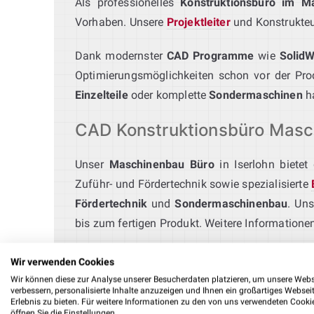
Als professionelles
Konstruktionsbüro im M
Vorhaben. Unsere
Projektleiter
und Konstrukteur
Dank modernster
CAD Programme
wie
Solid
Optimierungsmöglichkeiten schon vor der Produ
Einzelteile
oder komplette
Sondermaschinen
ha
CAD Konstruktionsbüro Masch
Unser
Maschinenbau Büro
in Iserlohn bietet
Zuführ- und Fördertechnik sowie spezialisierte
Fördertechnik
und
Sondermaschinenbau
. Un
bis zum fertigen Produkt. Weitere Informationen
Ingenieurbüro Montageautoma
Wir verwenden Cookies
Wir können diese zur Analyse unserer Besucherdaten platzieren, um unsere Webs
verbessern, personalisierte Inhalte anzuzeigen und Ihnen ein großartiges Websei
Unser
Ingenieurbüro für Montageautomation
e
Erlebnis zu bieten. Für weitere Informationen zu den von uns verwendeten Cooki
bis zur Integration in bestehende Anlagen. Mit
öffnen Sie die Einstellungen.