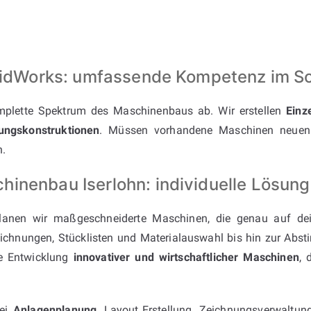
SolidWorks: umfassende Kompetenz im 
plette Spektrum des Maschinenbaus ab. Wir erstellen
Einz
ungskonstruktionen
. Müssen vorhandene Maschinen neuen 
h.
inenbau Iserlohn: individuelle Lösung
anen wir maßgeschneiderte Maschinen, die genau auf dei
eichnungen, Stücklisten und Materialauswahl bis hin zur Abs
ie Entwicklung
innovativer und wirtschaftlicher Maschinen
, 
bei
Anlagenplanung
, Layout‑Erstellung, Zeichnungsverwaltu