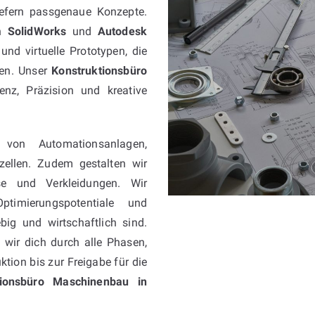
liefern passgenaue Konzepte.
on
SolidWorks
und
Autodesk
und virtuelle Prototypen, die
gen. Unser
Konstruktionsbüro
nz, Präzision und kreative
 von Automationsanlagen,
szellen. Zudem gestalten wir
 und Verkleidungen. Wir
Optimierungspotentiale und
big und wirtschaftlich sind.
 wir dich durch alle Phasen,
ktion bis zur Freigabe für die
tionsbüro Maschinenbau in