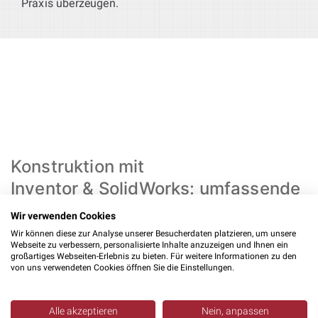
Praxis überzeugen.
Konstruktion mit
Inventor & SolidWorks: umfassende
Kompetenz im
Wir verwenden Cookies
Sondermaschinenbau
Wir können diese zur Analyse unserer Besucherdaten platzieren, um unsere
Webseite zu verbessern, personalisierte Inhalte anzuzeigen und Ihnen ein
großartiges Webseiten-Erlebnis zu bieten. Für weitere Informationen zu den
Unsere
Konstruktionsleistungen
decken den gesamten
von uns verwendeten Cookies öffnen Sie die Einstellungen.
Maschinenbau ab. Wir konzipieren
Einzelteilkonstruktionen
, erstellen
Alle akzeptieren
Nein, anpassen