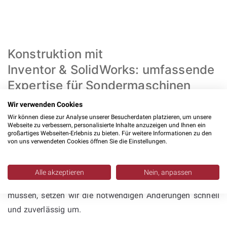
Konstruktion mit
Inventor & SolidWorks: umfassende
Expertise für Sondermaschinen
Wir verwenden Cookies
Unsere
Konstruktionsleistungen
decken das gesamte
Wir können diese zur Analyse unserer Besucherdaten platzieren, um unsere
Spektrum des Maschinenbaus ab. Wir entwickeln
Webseite zu verbessern, personalisierte Inhalte anzuzeigen und Ihnen ein
großartiges Webseiten-Erlebnis zu bieten. Für weitere Informationen zu den
Einzelteilkonstruktionen
, erstellen
von uns verwendeten Cookies öffnen Sie die Einstellungen.
Baugruppenkonstruktionen
, entwickeln Varianten und
übernehmen
Anpassungskonstruktionen
. Wenn
Alle akzeptieren
Nein, anpassen
vorhandene Maschinen neue Anforderungen erfüllen
müssen, setzen wir die notwendigen Änderungen schnell
und zuverlässig um.