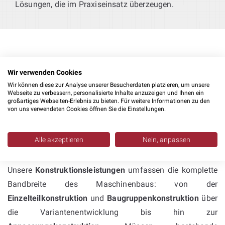
Lösungen, die im Praxiseinsatz überzeugen.
Wir verwenden Cookies
Wir können diese zur Analyse unserer Besucherdaten platzieren, um unsere
Webseite zu verbessern, personalisierte Inhalte anzuzeigen und Ihnen ein
Konstruktion mit Inventor &
großartiges Webseiten-Erlebnis zu bieten. Für weitere Informationen zu den
von uns verwendeten Cookies öffnen Sie die Einstellungen.
SolidWorks – umfassende
Kompetenz im
Alle akzeptieren
Nein, anpassen
Sondermaschinenbau
Unsere
Konstruktionsleistungen
umfassen die komplette
Bandbreite des Maschinenbaus: von der
Einzelteilkonstruktion
und
Baugruppenkonstruktion
über
die Variantenentwicklung bis hin zur