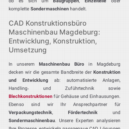
ob es sich um
Baugruppen
,
Einzelteile
oder
komplette
Sondermaschinen
handelt.
CAD Konstruktionsbüro
Maschinenbau Magdeburg:
Entwicklung, Konstruktion,
Umsetzung
In unserem
Maschinenbau Büro
in Magdeburg
decken wir die gesamte Bandbreite der
Konstruktion
und Entwicklung
ab: automatisierte Anlagen,
Handling‑ und Zuführtechnik sowie
Blechkonstruktionen
für Gehäuse und Einhausungen.
Ebenso sind wir Ihr Ansprechpartner für
Verpackungstechnik
,
Fördertechnik
und
Sondermaschinenbau
. Unsere Experten analysieren
Ihre Prozesse, entwickeln passgenaue CAD‑Lösungen