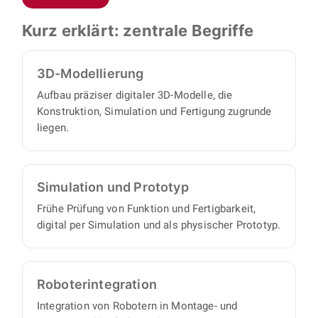
Prototypen bis zu automatisierten
alle Einzelteile und Baugruppen beschaffen
Montagesystemen, Zuführ- und Fördertechnik,
Kurz erklärt: zentrale Begriffe
oder fertigen lassen.
Roboterintegration sowie robusten
Blechkonstruktionen für Gehäuse und
3D-Modellierung
Abdeckungen.
Aufbau präziser digitaler 3D-Modelle, die
Konstruktion, Simulation und Fertigung zugrunde
liegen.
Simulation und Prototyp
Frühe Prüfung von Funktion und Fertigbarkeit,
digital per Simulation und als physischer Prototyp.
Roboter­integration
Integration von Robotern in Montage- und