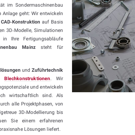
ität im Sondermaschinenbau
n Anlage geht: Wir entwickeln
r
CAD‑Konstruktion
auf Basis
en 3D‑Modelle, Simulationen
 in Ihre Fertigungsabläufe
hinenbau Mainz
steht für
slösungen
und
Zuführtechnik
en
Blechkonstruktionen
. Wir
ungspotenziale und entwickeln
ch wirtschaftlich sind. Als
urch alle Projektphasen, von
lgetreue 3D‑Modellierung bis
auen Sie einem erfahrenen
 praxisnahe Lösungen liefert.