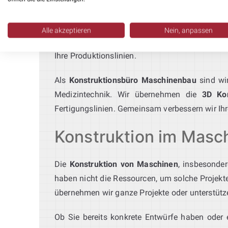
Unser
Ingenieurbüro für Montageautomation
k
zur Integration in bestehende Systeme. Mit Ro
Alle akzeptieren
Nein, anpassen
erfahrenes
Konstruktionsbüro Maschinenbau 
Ihre Produktionslinien.
Als
Konstruktionsbüro Maschinenbau
sind wir
Medizintechnik. Wir übernehmen die
3D Kon
Fertigungslinien. Gemeinsam verbessern wir Ihr
Konstruktion im Masch
Die
Konstruktion von Maschinen
, insbesonde
haben nicht die Ressourcen, um solche Projekte
übernehmen wir ganze Projekte oder unterstütz
Ob Sie bereits konkrete Entwürfe haben oder e