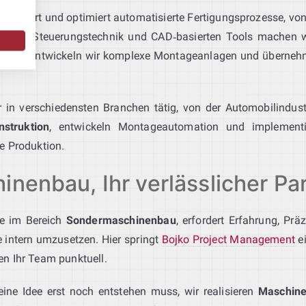
onzipiert und optimiert automatisierte Fertigungsprozesse, von
botik, Steuerungstechnik und CAD‑basierten Tools machen wir 
Mainz
entwickeln wir komplexe Montageanlagen und übernehme
 in verschiedensten Branchen tätig, von der Automobilindust
struktion
, entwickeln Montageautomation und implementi
e Produktion.
inenbau, Ihr verlässlicher Pa
re im Bereich
Sondermaschinenbau
, erfordert Erfahrung, Pr
 intern umzusetzen. Hier springt
Bojko Project Management
ei
en Ihr Team punktuell.
ine Idee erst noch entstehen muss, wir realisieren
Maschine