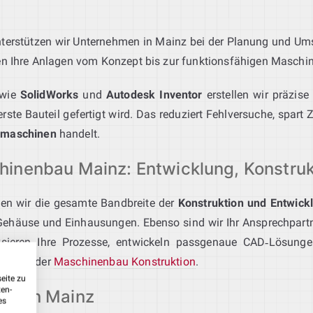
terstützen wir Unternehmen in Mainz bei der Planung und Ums
en Ihre Anlagen vom Konzept bis zur funktionsfähigen Maschin
wie
SolidWorks
und
Autodesk Inventor
erstellen wir präzise
te Bauteil gefertigt wird. Das reduziert Fehlversuche, spart Ze
rmaschinen
handelt.
inenbau Mainz: Entwicklung, Konstru
en wir die gesamte Bandbreite der
Konstruktion und Entwick
Gehäuse und Einhausungen. Ebenso sind wir Ihr Ansprechpart
ysieren Ihre Prozesse, entwickeln passgenaue CAD‑Lösunge
 Sie in der
Maschinenbau Konstruktion
.
eite zu
ten-
ation Mainz
es