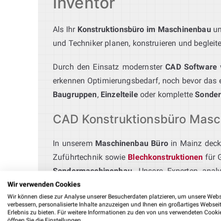
Inventor
Als Ihr
Konstruktionsbüro im Maschinenbau
un
und Techniker planen, konstruieren und begleit
Durch den Einsatz modernster
CAD Software
erkennen Optimierungsbedarf, noch bevor das ers
Baugruppen
,
Einzelteile
oder komplette
Sonde
CAD Konstruktionsbüro Masch
In unserem
Maschinenbau Büro
in Mainz deck
Zuführtechnik sowie
Blechkonstruktionen
für 
Sondermaschinenbau
. Unsere Experten anal
Umsetzung. Mehr zu unseren Leistungen finden
Wir verwenden Cookies
Wir können diese zur Analyse unserer Besucherdaten platzieren, um unsere Webs
verbessern, personalisierte Inhalte anzuzeigen und Ihnen ein großartiges Websei
Ingenieurbüro Montageautom
Erlebnis zu bieten. Für weitere Informationen zu den von uns verwendeten Cooki
öffnen Sie die Einstellungen.