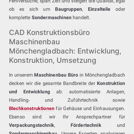
Fehlversuche, spart Zeit und steigert die Qualität, egal
ob es sich um
Baugruppen
,
Einzelteile
oder
komplette
Sondermaschinen
handelt.
CAD Konstruktionsbüro
Maschinenbau
Mönchengladbach: Entwicklung,
Konstruktion, Umsetzung
In unserem
Maschinenbau Büro
in Mönchengladbach
decken wir die gesamte Bandbreite der
Konstruktion
und Entwicklung
ab: automatisierte Anlagen,
Handling‑ und Zuführtechnik sowie
Blechkonstruktionen
für Gehäuse und Einhausungen.
Ebenso sind wir Ihr Ansprechpartner für
Verpackungstechnik
,
Fördertechnik
und
Sondermaschinenbau
. Unsere Experten analysieren