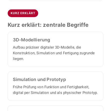
oder fertigen lassen.
vollständigen Satz an Konstruktionsunterlagen,
BOJKO begleitet Sie von der Idee bis zum
Funktion und Fertigbarkeit, bevor es in die
mit minimalem Abstimmungs- und
fertigen Produkt: CAD-Konstruktion und 3D-
Produktion geht.
Aufsichtsaufwand auf Ihrer Seite.
KURZ ERKLÄRT
Modellierung, Simulationen und Prototypen,
automatisierte Montagesysteme, Zuführ- und
Kurz erklärt: zentrale Begriffe
Fördertechnik, Roboterintegration sowie
Blechkonstruktionen für Gehäuse und
3D-Modellierung
Abdeckungen.
Aufbau präziser digitaler 3D-Modelle, die
Konstruktion, Simulation und Fertigung zugrunde
liegen.
Simulation und Prototyp
Frühe Prüfung von Funktion und Fertigbarkeit,
digital per Simulation und als physischer Prototyp.