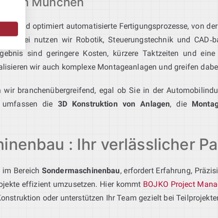
mation München
lant und optimiert automatisierte Fertigungsprozesse, von der
me. Dabei nutzen wir Robotik, Steuerungstechnik und CAD‑b
Ergebnis sind geringere Kosten, kürzere Taktzeiten und eine 
alisieren wir auch komplexe Montageanlagen und greifen dabe
 wir branchenübergreifend, egal ob Sie in der Automobilindu
en umfassen die
3D Konstruktion von Anlagen
, die
Montag
inenbau : Ihr verlässlicher P
e im Bereich
Sondermaschinenbau
, erfordert Erfahrung, Präzi
rojekte effizient umzusetzen. Hier kommt
BOJKO Project Man
struktion oder unterstützen Ihr Team gezielt bei Teilprojekte