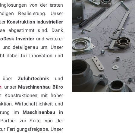
inglösungen von der ersten
digen Realisierung. Unser
der
Konstruktion industrieller
esse abgestimmt sind. Dank
toDesk Inventor
und weiterer
nt und detailgenau um. Unser
ht dabei für Innovation und
über
Zuführtechnik
und
n
, unser
Maschinenbau Büro
ln Konstruktionen mit hoher
ktion, Wirtschaftlichkeit und
fahrung im
Maschinenbau in
Partner zur Seite, von der
ur Fertigungsfreigabe. Unser