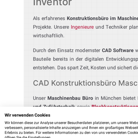
Inventor
Als erfahrenes
Konstruktionsbüro im Maschin
Projekte. Unsere
Ingenieure
und Techniker plane
wirtschaftlich.
Durch den Einsatz modernster
CAD Software
w
Bauteile bereits in der digitalen Entwicklung
entstehen. Das spart Zeit, Kosten und sichert d
CAD Konstruktionsbüro Masc
Unser
Maschinenbau Büro
in München bietet 
und Zuführtechnik
sowie
Blechkonstruktione
Sondermaschinenbau
stehen wir als erfahrene
Wir verwenden Cookies
Wir können diese zur Analyse unserer Besucherdaten platzieren, um unsere Webs
Prozesse und entwickeln passgenaue CAD‑Lös
verbessern, personalisierte Inhalte anzuzeigen und Ihnen ein großartiges Websei
Erlebnis zu bieten. Für weitere Informationen zu den von uns verwendeten Cooki
öffnen Sie die Einstellungen.