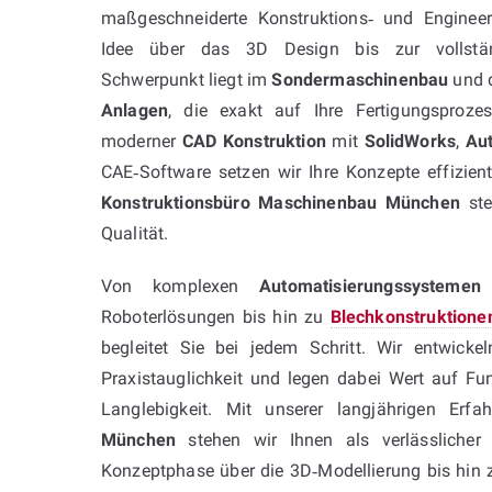
maßgeschneiderte Konstruktions‑ und Engineer
Idee über das 3D Design bis zur vollstän
Schwerpunkt liegt im
Sondermaschinenbau
und 
Anlagen
, die exakt auf Ihre Fertigungsproz
moderner
CAD Konstruktion
mit
SolidWorks
,
Au
CAE‑Software setzen wir Ihre Konzepte effizie
Konstruktionsbüro Maschinenbau München
ste
Qualität.
Von komplexen
Automatisierungssystemen
Roboterlösungen bis hin zu
Blechkonstruktione
begleitet Sie bei jedem Schritt. Wir entwicke
Praxistauglichkeit und legen dabei Wert auf Fun
Langlebigkeit. Mit unserer langjährigen Er
München
stehen wir Ihnen als verlässlicher 
Konzeptphase über die 3D‑Modellierung bis hin z