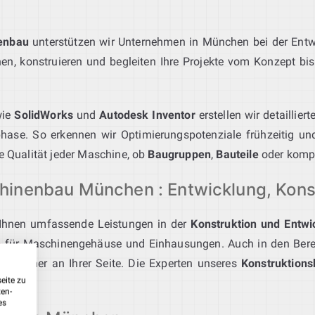
enbau
unterstützen wir Unternehmen in München bei der Ent
n, konstruieren und begleiten Ihre Projekte vom Konzept bis 
ie
SolidWorks
und
Autodesk Inventor
erstellen wir detaillie
sphase. So erkennen wir Optimierungspotenziale frühzeitig und
ie Qualität jeder Maschine, ob
Baugruppen
,
Bauteile
oder komp
hinenbau München : Entwicklung, Kons
Ihnen umfassende Leistungen in der
Konstruktion und Entwi
n
für Maschinengehäuse und Einhausungen. Auch in den Ber
r Partner an Ihrer Seite. Die Experten unseres
Konstruktion
eite zu
ungen.
ten-
es