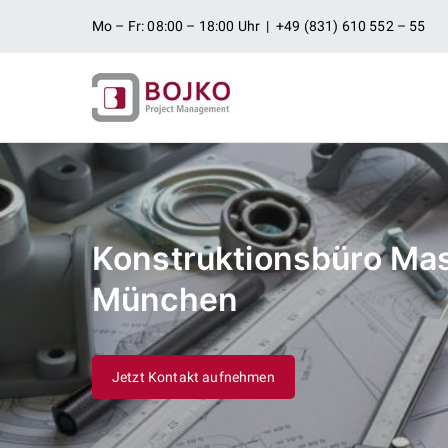
Zum
Mo – Fr: 08:00 – 18:00 Uhr | +49 (831) 610 552 – 55
Inhalt
springen
Ingenieurbü
Ingenieurdienstleistungen aus
Projektman
Konstruktionsbüro Ma
München
Jetzt Kontakt aufnehmen