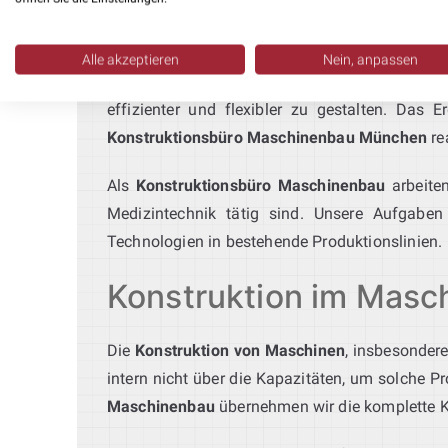
Ingenieurbüro Montageauto
Unser
Ingenieurbüro für Montageautomation
p
Alle akzeptieren
Nein, anpassen
bis hin zur Integration in bestehende Syste
effizienter und flexibler zu gestalten. Das 
Konstruktionsbüro Maschinenbau München
re
Als
Konstruktionsbüro Maschinenbau
arbeiten
Medizintechnik tätig sind. Unsere Aufgab
Technologien in bestehende Produktionslinien.
Konstruktion im Masch
Die
Konstruktion von Maschinen
, insbesonder
intern nicht über die Kapazitäten, um solche P
Maschinenbau
übernehmen wir die komplette Kon